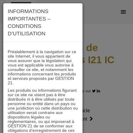
Skip
INFORMATIONS
to
IMPORTANTES –
content
CONDITIONS
D’UTILISATION
Scénarios de
Préalablement à la navigation sur ce
site Internet, il vous appartient de
performances I21 IC
vous assurer que la législation qui
vous est applicable vous autorise à
2303
consulter ce site, et notamment les
informations concernant les produits
et services proposés par GESTION
21.
Les produits ou informations figurant
31.03.2023 - Partagez l'article sur
sur ce site ne visent pas à être
distribués ni à être utilisés par toute
personne ou entité dans un pays ou
une juridiction où cette distribution ou
Article
Article
utilisation serait contraire aux
dispositions légales ou
précédent
suivant
réglementaires, ou qui imposerait à
GESTION 21 de se conformer aux
obligations d’enregistrement de ces