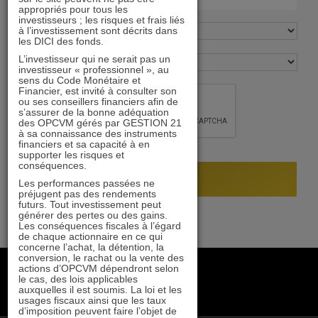
appropriés pour tous les
investisseurs ; les risques et frais liés
à l’investissement sont décrits dans
les DICI des fonds.
L’investisseur qui ne serait pas un
investisseur « professionnel », au
sens du Code Monétaire et
Financier, est invité à consulter son
ou ses conseillers financiers afin de
s’assurer de la bonne adéquation
des OPCVM gérés par GESTION 21
à sa connaissance des instruments
financiers et sa capacité à en
supporter les risques et
conséquences.
Les performances passées ne
préjugent pas des rendements
futurs. Tout investissement peut
générer des pertes ou des gains.
Les conséquences fiscales à l’égard
de chaque actionnaire en ce qui
concerne l’achat, la détention, la
conversion, le rachat ou la vente des
+33 1 84 79 90 24
actions d’OPCVM dépendront selon
le cas, des lois applicables
gestion21@gestion21.fr
auxquelles il est soumis. La loi et les
8 rue Volney, 75002 Paris
usages fiscaux ainsi que les taux
d’imposition peuvent faire l’objet de