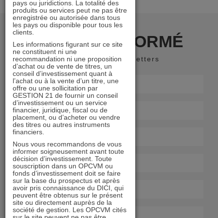
pays ou juridictions. La totalité des
produits ou services peut ne pas être
enregistrée ou autorisée dans tous
les pays ou disponible pour tous les
clients.
RESTER INFORMÉ
Les informations figurant sur ce site
ne constituent ni une
recommandation ni une proposition
Recevoir nos newsletters
d’achat ou de vente de titres, un
conseil d’investissement quant à
l’achat ou à la vente d’un titre, une
offre ou une sollicitation par
GESTION 21 de fournir un conseil
d’investissement ou un service
financier, juridique, fiscal ou de
placement, ou d’acheter ou vendre
des titres ou autres instruments
financiers.
Nous vous recommandons de vous
informer soigneusement avant toute
décision d’investissement. Toute
souscription dans un OPCVM ou
fonds d’investissement doit se faire
sur la base du prospectus et après
avoir pris connaissance du DICI, qui
peuvent être obtenus sur le présent
site ou directement auprès de la
société de gestion. Les OPCVM cités
sur le site peuvent ne pas être