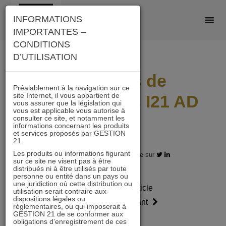
Skip
INFORMATIONS
to
IMPORTANTES –
content
CONDITIONS
D’UTILISATION
Scénarios de
Préalablement à la navigation sur ce
site Internet, il vous appartient de
performances I21 AD
vous assurer que la législation qui
vous est applicable vous autorise à
2503
consulter ce site, et notamment les
informations concernant les produits
et services proposés par GESTION
21.
Les produits ou informations figurant
31.03.2025 - Partagez l'article sur
sur ce site ne visent pas à être
distribués ni à être utilisés par toute
personne ou entité dans un pays ou
une juridiction où cette distribution ou
Article
Article
utilisation serait contraire aux
dispositions légales ou
précédent
suivant
réglementaires, ou qui imposerait à
GESTION 21 de se conformer aux
obligations d’enregistrement de ces