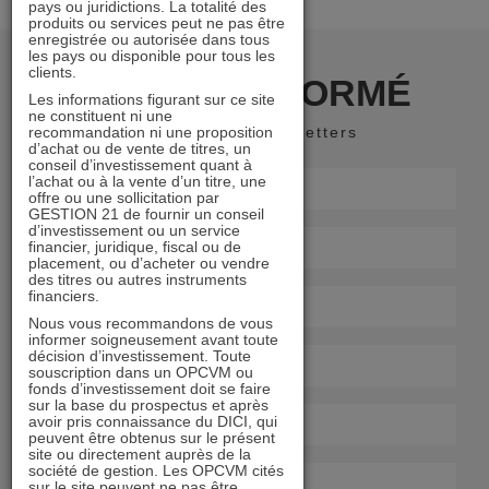
pays ou juridictions. La totalité des
produits ou services peut ne pas être
enregistrée ou autorisée dans tous
les pays ou disponible pour tous les
clients.
RESTER INFORMÉ
Les informations figurant sur ce site
ne constituent ni une
recommandation ni une proposition
Recevoir nos newsletters
d’achat ou de vente de titres, un
conseil d’investissement quant à
l’achat ou à la vente d’un titre, une
offre ou une sollicitation par
GESTION 21 de fournir un conseil
d’investissement ou un service
financier, juridique, fiscal ou de
placement, ou d’acheter ou vendre
des titres ou autres instruments
financiers.
Nous vous recommandons de vous
informer soigneusement avant toute
décision d’investissement. Toute
souscription dans un OPCVM ou
fonds d’investissement doit se faire
sur la base du prospectus et après
avoir pris connaissance du DICI, qui
peuvent être obtenus sur le présent
site ou directement auprès de la
société de gestion. Les OPCVM cités
sur le site peuvent ne pas être