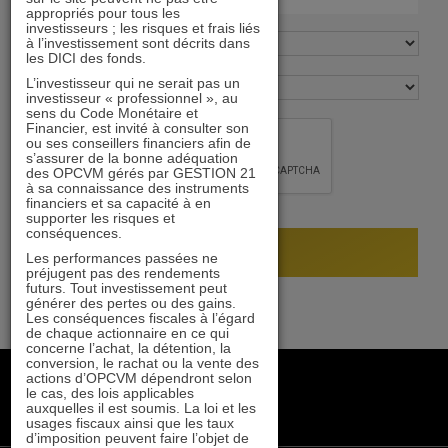
appropriés pour tous les
investisseurs ; les risques et frais liés
à l’investissement sont décrits dans
les DICI des fonds.
L’investisseur qui ne serait pas un
investisseur « professionnel », au
sens du Code Monétaire et
Financier, est invité à consulter son
ou ses conseillers financiers afin de
s’assurer de la bonne adéquation
des OPCVM gérés par GESTION 21
à sa connaissance des instruments
financiers et sa capacité à en
supporter les risques et
conséquences.
Les performances passées ne
préjugent pas des rendements
futurs. Tout investissement peut
générer des pertes ou des gains.
Les conséquences fiscales à l’égard
de chaque actionnaire en ce qui
concerne l’achat, la détention, la
conversion, le rachat ou la vente des
+33 1 84 79 90 24
actions d’OPCVM dépendront selon
le cas, des lois applicables
gestion21@gestion21.fr
auxquelles il est soumis. La loi et les
8 rue Volney, 75002 Paris
usages fiscaux ainsi que les taux
d’imposition peuvent faire l’objet de