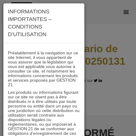
Skip
INFORMATIONS
to
IMPORTANTES –
content
CONDITIONS
D’UTILISATION
I21_AD_Scenario de
Préalablement à la navigation sur ce
site Internet, il vous appartient de
performance_20250131
vous assurer que la législation qui
vous est applicable vous autorise à
consulter ce site, et notamment les
informations concernant les produits
et services proposés par GESTION
11.02.2025 - Partagez l'article sur
21.
Les produits ou informations figurant
sur ce site ne visent pas à être
distribués ni à être utilisés par toute
personne ou entité dans un pays ou
une juridiction où cette distribution ou
utilisation serait contraire aux
dispositions légales ou
réglementaires, ou qui imposerait à
GESTION 21 de se conformer aux
RESTER INFORMÉ
obligations d’enregistrement de ces