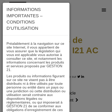
Skip
INFORMATIONS
to
IMPORTANTES –
content
CONDITIONS
D’UTILISATION
Scénarios de
Préalablement à la navigation sur ce
site Internet, il vous appartient de
performances I21 AC
vous assurer que la législation qui
vous est applicable vous autorise à
2411
consulter ce site, et notamment les
informations concernant les produits
et services proposés par GESTION
21.
Les produits ou informations figurant
29.11.2024 - Partagez l'article sur
sur ce site ne visent pas à être
distribués ni à être utilisés par toute
personne ou entité dans un pays ou
une juridiction où cette distribution ou
Article
Article
utilisation serait contraire aux
dispositions légales ou
précédent
suivant
réglementaires, ou qui imposerait à
GESTION 21 de se conformer aux
obligations d’enregistrement de ces