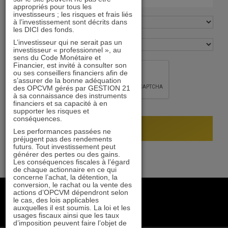
appropriés pour tous les
investisseurs ; les risques et frais liés
à l’investissement sont décrits dans
les DICI des fonds.
L’investisseur qui ne serait pas un
investisseur « professionnel », au
sens du Code Monétaire et
Financier, est invité à consulter son
ou ses conseillers financiers afin de
s’assurer de la bonne adéquation
des OPCVM gérés par GESTION 21
à sa connaissance des instruments
financiers et sa capacité à en
supporter les risques et
conséquences.
Les performances passées ne
préjugent pas des rendements
futurs. Tout investissement peut
générer des pertes ou des gains.
Les conséquences fiscales à l’égard
de chaque actionnaire en ce qui
concerne l’achat, la détention, la
conversion, le rachat ou la vente des
+33 1 84 79 90 24
actions d’OPCVM dépendront selon
le cas, des lois applicables
gestion21@gestion21.fr
auxquelles il est soumis. La loi et les
8 rue Volney, 75002 Paris
usages fiscaux ainsi que les taux
d’imposition peuvent faire l’objet de