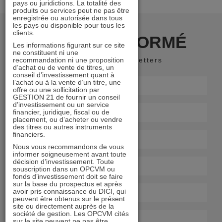
pays ou juridictions. La totalité des
produits ou services peut ne pas être
enregistrée ou autorisée dans tous
les pays ou disponible pour tous les
clients.
RESTER INFORMÉ
Les informations figurant sur ce site
ne constituent ni une
recommandation ni une proposition
Recevoir nos newsletters
d’achat ou de vente de titres, un
conseil d’investissement quant à
l’achat ou à la vente d’un titre, une
offre ou une sollicitation par
GESTION 21 de fournir un conseil
d’investissement ou un service
financier, juridique, fiscal ou de
placement, ou d’acheter ou vendre
des titres ou autres instruments
financiers.
Nous vous recommandons de vous
informer soigneusement avant toute
décision d’investissement. Toute
souscription dans un OPCVM ou
fonds d’investissement doit se faire
sur la base du prospectus et après
avoir pris connaissance du DICI, qui
peuvent être obtenus sur le présent
site ou directement auprès de la
société de gestion. Les OPCVM cités
sur le site peuvent ne pas être