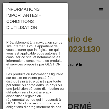
Skip
INFORMATIONS
to
IMPORTANTES –
content
CONDITIONS
D’UTILISATION
I21_IC_Scenario de
Préalablement à la navigation sur ce
site Internet, il vous appartient de
performance_20231130
vous assurer que la législation qui
vous est applicable vous autorise à
consulter ce site, et notamment les
informations concernant les produits
et services proposés par GESTION
10.01.2024 - Partagez l'article sur
21.
Les produits ou informations figurant
sur ce site ne visent pas à être
distribués ni à être utilisés par toute
personne ou entité dans un pays ou
une juridiction où cette distribution ou
utilisation serait contraire aux
dispositions légales ou
réglementaires, ou qui imposerait à
GESTION 21 de se conformer aux
RESTER INFORMÉ
obligations d’enregistrement de ces