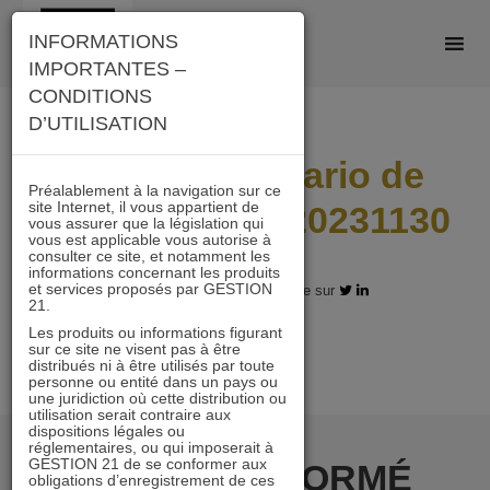
Skip
INFORMATIONS
to
IMPORTANTES –
content
CONDITIONS
D’UTILISATION
I21_AC_Scenario de
Préalablement à la navigation sur ce
site Internet, il vous appartient de
performance_20231130
vous assurer que la législation qui
vous est applicable vous autorise à
consulter ce site, et notamment les
informations concernant les produits
et services proposés par GESTION
10.01.2024 - Partagez l'article sur
21.
Les produits ou informations figurant
sur ce site ne visent pas à être
distribués ni à être utilisés par toute
personne ou entité dans un pays ou
une juridiction où cette distribution ou
utilisation serait contraire aux
dispositions légales ou
réglementaires, ou qui imposerait à
GESTION 21 de se conformer aux
RESTER INFORMÉ
obligations d’enregistrement de ces