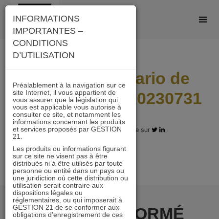
Skip
INFORMATIONS
to
IMPORTANTES –
content
CONDITIONS
D’UTILISATION
I21_AC_Scenario de
Préalablement à la navigation sur ce
site Internet, il vous appartient de
performance_20230731
vous assurer que la législation qui
vous est applicable vous autorise à
consulter ce site, et notamment les
informations concernant les produits
et services proposés par GESTION
07.12.2023 - Partagez l'article sur
21.
Les produits ou informations figurant
sur ce site ne visent pas à être
distribués ni à être utilisés par toute
personne ou entité dans un pays ou
une juridiction où cette distribution ou
utilisation serait contraire aux
dispositions légales ou
réglementaires, ou qui imposerait à
GESTION 21 de se conformer aux
RESTER INFORMÉ
obligations d’enregistrement de ces