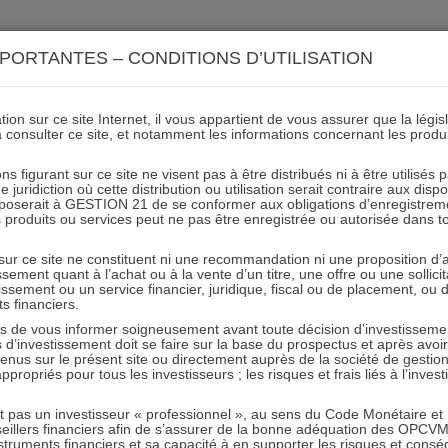
ACTIONS 21
IMMOBILIER 21
OCC 21
ACTUALIT
PORTANTES – CONDITIONS D’UTILISATION
ion sur ce site Internet, il vous appartient de vous assurer que la légis
à consulter ce site, et notamment les informations concernant les produ
Scenario de performance_
ns figurant sur ce site ne visent pas à être distribués ni à être utilisés
juridiction où cette distribution ou utilisation serait contraire aux disp
mposerait à GESTION 21 de se conformer aux obligations d’enregistrem
des produits ou services peut ne pas être enregistrée ou autorisée dans 
07.12.2023 - Partagez l'article sur
 sur ce site ne constituent ni une recommandation ni une proposition d
tissement quant à l’achat ou à la vente d’un titre, une offre ou une soll
tissement ou un service financier, juridique, fiscal ou de placement, ou
ts financiers.
e vous informer soigneusement avant toute décision d’investissement
investissement doit se faire sur la base du prospectus et après avoi
tenus sur le présent site ou directement auprès de la société de gestio
propriés pour tous les investisseurs ; les risques et frais liés à l’inves
RESTER INFORMÉ
it pas un investisseur « professionnel », au sens du Code Monétaire et F
seillers financiers afin de s’assurer de la bonne adéquation des OPC
Recevoir nos newsletters
truments financiers et sa capacité à en supporter les risques et cons