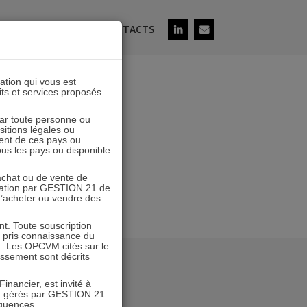
ÉS
SOUSCRIRE
CONTACTS
lation qui vous est
its et services proposés
20230630
 par toute personne ou
ositions légales ou
ent de ces pays ou
tous les pays ou disponible
’achat ou de vente de
icitation par GESTION 21 de
 d’acheter ou vendre des
. Toute souscription
r pris connaissance du
n. Les OPCVM cités sur le
tissement sont décrits
inancier, est invité à
VM gérés par GESTION 21
équences.