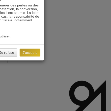
énérer des pertes ou des
détention, la conversion,
s il est soumis. La loi et
 cas, la responsabilité de
on fiscale, notamment
tiliser.
Je refuse
J'accepte