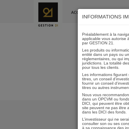
Skip
to
ACCUEIL
LA SOCIÉTÉ
INFORMATIONS IM
content
Préalablement à la navigat
applicable vous autorise 
par GESTION 21.
I21_AC_
Les produits ou informatio
entité dans un pays ou une 
réglementaires, ou qui i
juridictions. La totalité 
pour tous les clients.
Les informations figurant
titres, un conseil d’inves
fournir un conseil d’inves
titres ou autres instrumen
Nous vous recommandons d
dans un OPCVM ou fonds d’
DICI, qui peuvent être ob
site peuvent ne pas être ap
dans les DICI des fonds.
L’investisseur qui ne sera
consulter son ou ses con
à sa connaissance des ins