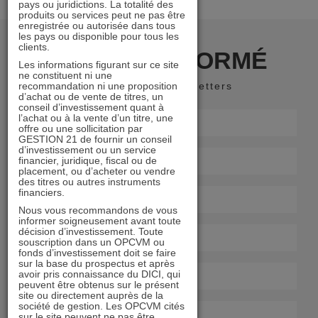
pays ou juridictions. La totalité des
produits ou services peut ne pas être
enregistrée ou autorisée dans tous
les pays ou disponible pour tous les
clients.
RESTER INFORMÉ
Les informations figurant sur ce site
ne constituent ni une
recommandation ni une proposition
Recevoir nos newsletters
d’achat ou de vente de titres, un
conseil d’investissement quant à
l’achat ou à la vente d’un titre, une
offre ou une sollicitation par
GESTION 21 de fournir un conseil
d’investissement ou un service
financier, juridique, fiscal ou de
placement, ou d’acheter ou vendre
des titres ou autres instruments
financiers.
Nous vous recommandons de vous
informer soigneusement avant toute
décision d’investissement. Toute
souscription dans un OPCVM ou
fonds d’investissement doit se faire
sur la base du prospectus et après
avoir pris connaissance du DICI, qui
peuvent être obtenus sur le présent
site ou directement auprès de la
société de gestion. Les OPCVM cités
sur le site peuvent ne pas être