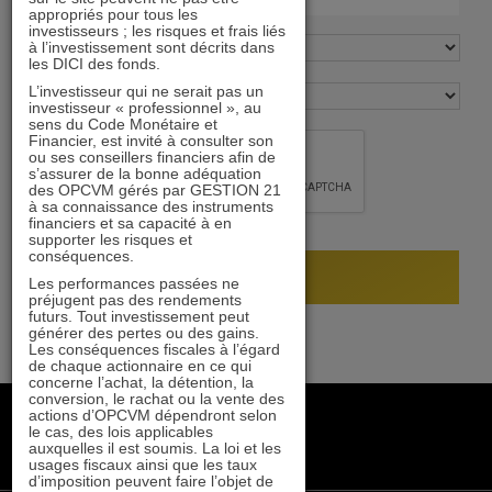
appropriés pour tous les
investisseurs ; les risques et frais liés
à l’investissement sont décrits dans
les DICI des fonds.
L’investisseur qui ne serait pas un
investisseur « professionnel », au
sens du Code Monétaire et
Financier, est invité à consulter son
ou ses conseillers financiers afin de
s’assurer de la bonne adéquation
des OPCVM gérés par GESTION 21
à sa connaissance des instruments
financiers et sa capacité à en
supporter les risques et
conséquences.
Les performances passées ne
préjugent pas des rendements
futurs. Tout investissement peut
générer des pertes ou des gains.
Les conséquences fiscales à l’égard
de chaque actionnaire en ce qui
concerne l’achat, la détention, la
conversion, le rachat ou la vente des
+33 1 84 79 90 24
actions d’OPCVM dépendront selon
le cas, des lois applicables
gestion21@gestion21.fr
auxquelles il est soumis. La loi et les
8 rue Volney, 75002 Paris
usages fiscaux ainsi que les taux
d’imposition peuvent faire l’objet de