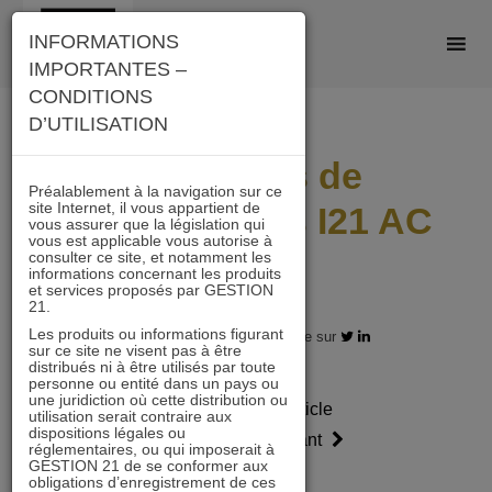
Skip
INFORMATIONS
to
IMPORTANTES –
content
CONDITIONS
D’UTILISATION
Scénarios de
Préalablement à la navigation sur ce
site Internet, il vous appartient de
performances I21 AC
vous assurer que la législation qui
vous est applicable vous autorise à
2303
consulter ce site, et notamment les
informations concernant les produits
et services proposés par GESTION
21.
Les produits ou informations figurant
31.03.2023 - Partagez l'article sur
sur ce site ne visent pas à être
distribués ni à être utilisés par toute
personne ou entité dans un pays ou
une juridiction où cette distribution ou
Article
Article
utilisation serait contraire aux
dispositions légales ou
précédent
suivant
réglementaires, ou qui imposerait à
GESTION 21 de se conformer aux
obligations d’enregistrement de ces