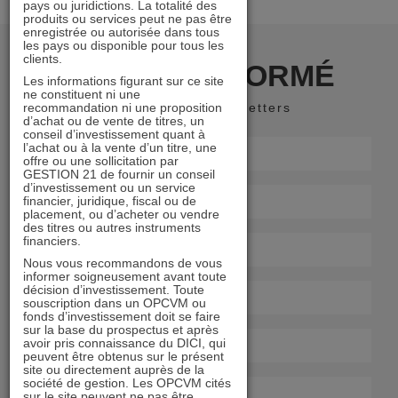
pays ou juridictions. La totalité des
produits ou services peut ne pas être
enregistrée ou autorisée dans tous
les pays ou disponible pour tous les
clients.
RESTER INFORMÉ
Les informations figurant sur ce site
ne constituent ni une
recommandation ni une proposition
Recevoir nos newsletters
d’achat ou de vente de titres, un
conseil d’investissement quant à
l’achat ou à la vente d’un titre, une
offre ou une sollicitation par
GESTION 21 de fournir un conseil
d’investissement ou un service
financier, juridique, fiscal ou de
placement, ou d’acheter ou vendre
des titres ou autres instruments
financiers.
Nous vous recommandons de vous
informer soigneusement avant toute
décision d’investissement. Toute
souscription dans un OPCVM ou
fonds d’investissement doit se faire
sur la base du prospectus et après
avoir pris connaissance du DICI, qui
peuvent être obtenus sur le présent
site ou directement auprès de la
société de gestion. Les OPCVM cités
sur le site peuvent ne pas être