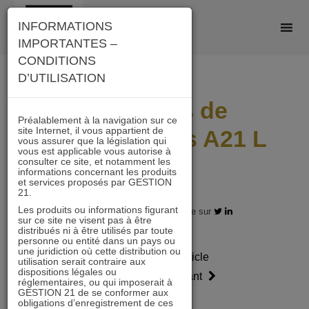
Skip
INFORMATIONS
to
IMPORTANTES –
content
CONDITIONS
D’UTILISATION
Scénarios de
Préalablement à la navigation sur ce
site Internet, il vous appartient de
performances A21 L
vous assurer que la législation qui
vous est applicable vous autorise à
2405
consulter ce site, et notamment les
informations concernant les produits
et services proposés par GESTION
21.
Les produits ou informations figurant
31.05.2024 - Partagez l'article sur
sur ce site ne visent pas à être
distribués ni à être utilisés par toute
personne ou entité dans un pays ou
une juridiction où cette distribution ou
Article
Article
utilisation serait contraire aux
dispositions légales ou
précédent
suivant
réglementaires, ou qui imposerait à
GESTION 21 de se conformer aux
obligations d’enregistrement de ces