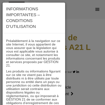
Skip
INFORMATIONS
to
IMPORTANTES –
content
CONDITIONS
D’UTILISATION
Scénarios de
Préalablement à la navigation sur ce
site Internet, il vous appartient de
performances A21 L
vous assurer que la législation qui
vous est applicable vous autorise à
2305
consulter ce site, et notamment les
informations concernant les produits
et services proposés par GESTION
21.
Les produits ou informations figurant
31.05.2023 - Partagez l'article sur
sur ce site ne visent pas à être
distribués ni à être utilisés par toute
personne ou entité dans un pays ou
une juridiction où cette distribution ou
Article
Article
utilisation serait contraire aux
dispositions légales ou
précédent
suivant
réglementaires, ou qui imposerait à
GESTION 21 de se conformer aux
obligations d’enregistrement de ces