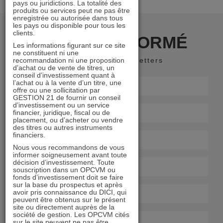
pays ou juridictions. La totalité des
produits ou services peut ne pas être
enregistrée ou autorisée dans tous
les pays ou disponible pour tous les
clients.
RESTER INFORMÉ
Les informations figurant sur ce site
ne constituent ni une
recommandation ni une proposition
Recevoir nos newsletters
d’achat ou de vente de titres, un
conseil d’investissement quant à
l’achat ou à la vente d’un titre, une
offre ou une sollicitation par
GESTION 21 de fournir un conseil
d’investissement ou un service
financier, juridique, fiscal ou de
placement, ou d’acheter ou vendre
des titres ou autres instruments
financiers.
Nous vous recommandons de vous
informer soigneusement avant toute
décision d’investissement. Toute
souscription dans un OPCVM ou
fonds d’investissement doit se faire
sur la base du prospectus et après
avoir pris connaissance du DICI, qui
peuvent être obtenus sur le présent
site ou directement auprès de la
société de gestion. Les OPCVM cités
sur le site peuvent ne pas être