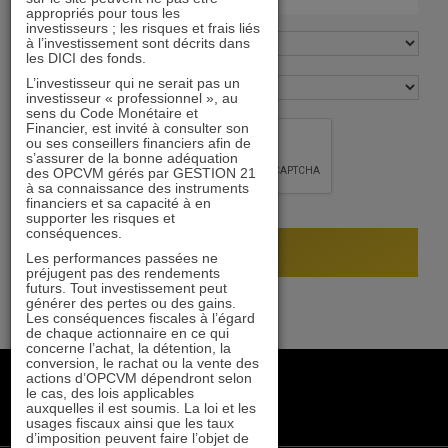
appropriés pour tous les
investisseurs ; les risques et frais liés
à l’investissement sont décrits dans
les DICI des fonds.
L’investisseur qui ne serait pas un
investisseur « professionnel », au
sens du Code Monétaire et
Financier, est invité à consulter son
ou ses conseillers financiers afin de
s’assurer de la bonne adéquation
des OPCVM gérés par GESTION 21
à sa connaissance des instruments
financiers et sa capacité à en
supporter les risques et
conséquences.
Les performances passées ne
préjugent pas des rendements
futurs. Tout investissement peut
générer des pertes ou des gains.
Les conséquences fiscales à l’égard
de chaque actionnaire en ce qui
concerne l’achat, la détention, la
conversion, le rachat ou la vente des
+33 1 84 79 90 24
actions d’OPCVM dépendront selon
le cas, des lois applicables
gestion21@gestion21.fr
auxquelles il est soumis. La loi et les
8 rue Volney, 75002 Paris
usages fiscaux ainsi que les taux
d’imposition peuvent faire l’objet de