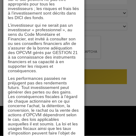
appropriés pour tous les
investisseurs ; les risques et frais liés
à l’investissement sont décrits dans
les DICI des fonds.
L’investisseur qui ne serait pas un
investisseur « professionnel », au
sens du Code Monétaire et
Financier, est invité à consulter son
ou ses conseillers financiers afin de
s’assurer de la bonne adéquation
des OPCVM gérés par GESTION 21
à sa connaissance des instruments
financiers et sa capacité à en
supporter les risques et
conséquences.
Les performances passées ne
préjugent pas des rendements
futurs. Tout investissement peut
générer des pertes ou des gains.
Les conséquences fiscales à l’égard
de chaque actionnaire en ce qui
concerne l’achat, la détention, la
conversion, le rachat ou la vente des
+33 1 84 79 90 24
actions d’OPCVM dépendront selon
le cas, des lois applicables
gestion21@gestion21.fr
auxquelles il est soumis. La loi et les
8 rue Volney, 75002 Paris
usages fiscaux ainsi que les taux
d’imposition peuvent faire l’objet de