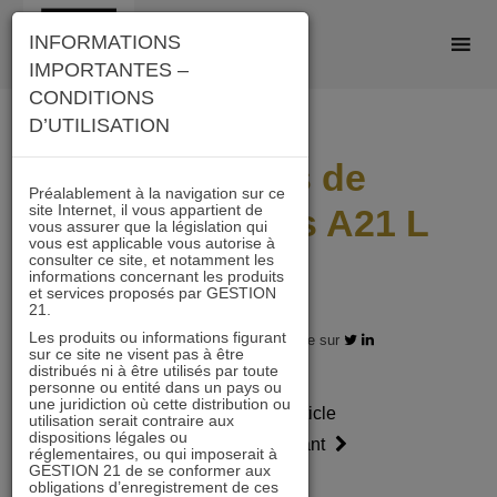
Skip
INFORMATIONS
to
IMPORTANTES –
content
CONDITIONS
D’UTILISATION
Scénarios de
Préalablement à la navigation sur ce
site Internet, il vous appartient de
performances A21 L
vous assurer que la législation qui
vous est applicable vous autorise à
2304
consulter ce site, et notamment les
informations concernant les produits
et services proposés par GESTION
21.
Les produits ou informations figurant
28.04.2023 - Partagez l'article sur
sur ce site ne visent pas à être
distribués ni à être utilisés par toute
personne ou entité dans un pays ou
une juridiction où cette distribution ou
Article
Article
utilisation serait contraire aux
dispositions légales ou
précédent
suivant
réglementaires, ou qui imposerait à
GESTION 21 de se conformer aux
obligations d’enregistrement de ces