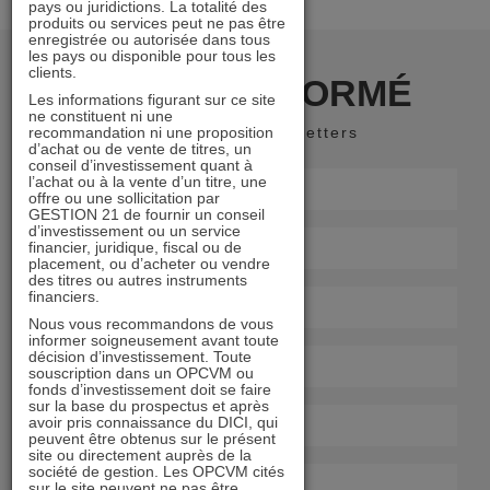
pays ou juridictions. La totalité des
produits ou services peut ne pas être
enregistrée ou autorisée dans tous
les pays ou disponible pour tous les
clients.
RESTER INFORMÉ
Les informations figurant sur ce site
ne constituent ni une
recommandation ni une proposition
Recevoir nos newsletters
d’achat ou de vente de titres, un
conseil d’investissement quant à
l’achat ou à la vente d’un titre, une
offre ou une sollicitation par
GESTION 21 de fournir un conseil
d’investissement ou un service
financier, juridique, fiscal ou de
placement, ou d’acheter ou vendre
des titres ou autres instruments
financiers.
Nous vous recommandons de vous
informer soigneusement avant toute
décision d’investissement. Toute
souscription dans un OPCVM ou
fonds d’investissement doit se faire
sur la base du prospectus et après
avoir pris connaissance du DICI, qui
peuvent être obtenus sur le présent
site ou directement auprès de la
société de gestion. Les OPCVM cités
sur le site peuvent ne pas être