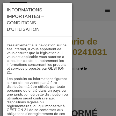
Skip
INFORMATIONS
to
IMPORTANTES –
content
CONDITIONS
D’UTILISATION
A21_I_Scenario de
Préalablement à la navigation sur ce
site Internet, il vous appartient de
performance_20241031
vous assurer que la législation qui
vous est applicable vous autorise à
consulter ce site, et notamment les
informations concernant les produits
et services proposés par GESTION
17.12.2024 - Partagez l'article sur
21.
Les produits ou informations figurant
sur ce site ne visent pas à être
distribués ni à être utilisés par toute
personne ou entité dans un pays ou
une juridiction où cette distribution ou
utilisation serait contraire aux
dispositions légales ou
réglementaires, ou qui imposerait à
GESTION 21 de se conformer aux
RESTER INFORMÉ
obligations d’enregistrement de ces