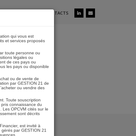
ÉS
SOUSCRIRE
CONTACTS
lation qui vous est
its et services proposés
 2410
 par toute personne ou
ositions légales ou
ent de ces pays ou
tous les pays ou disponible
’achat ou de vente de
icitation par GESTION 21 de
 d’acheter ou vendre des
. Toute souscription
r pris connaissance du
n. Les OPCVM cités sur le
tissement sont décrits
inancier, est invité à
VM gérés par GESTION 21
équences.