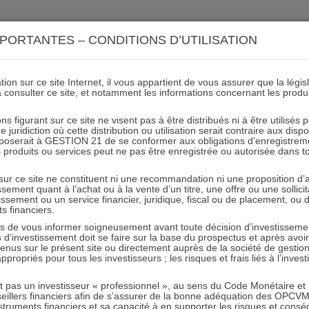
ACTIONS 21
IMMOBILIER 21
OCC 21
ACTUALIT
PORTANTES – CONDITIONS D’UTILISATION
ion sur ce site Internet, il vous appartient de vous assurer que la légis
à consulter ce site, et notamment les informations concernant les produ
arios de performances A21 I
ns figurant sur ce site ne visent pas à être distribués ni à être utilisés
juridiction où cette distribution ou utilisation serait contraire aux disp
mposerait à GESTION 21 de se conformer aux obligations d’enregistrem
des produits ou services peut ne pas être enregistrée ou autorisée dans 
31.10.2024 - Partagez l'article sur
 sur ce site ne constituent ni une recommandation ni une proposition d
tissement quant à l’achat ou à la vente d’un titre, une offre ou une soll
tissement ou un service financier, juridique, fiscal ou de placement, ou
Article précédent
Article suivant
ts financiers.
e vous informer soigneusement avant toute décision d’investissement
investissement doit se faire sur la base du prospectus et après avoi
tenus sur le présent site ou directement auprès de la société de gestio
propriés pour tous les investisseurs ; les risques et frais liés à l’inves
it pas un investisseur « professionnel », au sens du Code Monétaire et F
RESTER INFORMÉ
seillers financiers afin de s’assurer de la bonne adéquation des OPC
truments financiers et sa capacité à en supporter les risques et cons