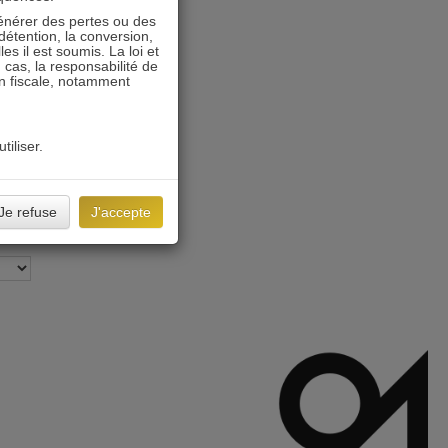
énérer des pertes ou des
détention, la conversion,
s il est soumis. La loi et
 cas, la responsabilité de
on fiscale, notamment
tiliser.
Je refuse
J'accepte