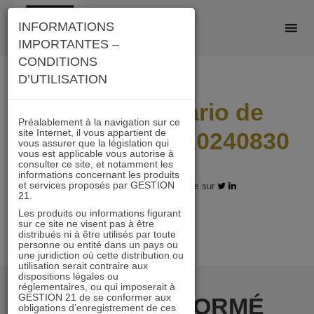
Skip
INFORMATIONS
to
IMPORTANTES –
content
CONDITIONS
D’UTILISATION
A21_I_Scenario de
Préalablement à la navigation sur ce
site Internet, il vous appartient de
performance_20240830
vous assurer que la législation qui
vous est applicable vous autorise à
consulter ce site, et notamment les
informations concernant les produits
et services proposés par GESTION
17.12.2024 - Partagez l'article sur
21.
Les produits ou informations figurant
sur ce site ne visent pas à être
distribués ni à être utilisés par toute
personne ou entité dans un pays ou
une juridiction où cette distribution ou
utilisation serait contraire aux
dispositions légales ou
réglementaires, ou qui imposerait à
GESTION 21 de se conformer aux
RESTER INFORMÉ
obligations d’enregistrement de ces