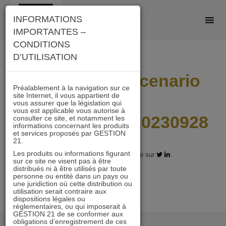
Skip
INFORMATIONS
to
IMPORTANTES –
content
CONDITIONS
D’UTILISATION
OCC21_AD_Scenario
Préalablement à la navigation sur ce
site Internet, il vous appartient de
de
vous assurer que la législation qui
vous est applicable vous autorise à
performance_20230928
consulter ce site, et notamment les
informations concernant les produits
et services proposés par GESTION
21.
Les produits ou informations figurant
31.10.2023 - Partagez l'article sur
sur ce site ne visent pas à être
distribués ni à être utilisés par toute
personne ou entité dans un pays ou
une juridiction où cette distribution ou
utilisation serait contraire aux
dispositions légales ou
réglementaires, ou qui imposerait à
GESTION 21 de se conformer aux
obligations d’enregistrement de ces