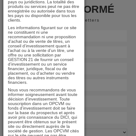
pays ou juridictions. La totalité des
RESTER INFORMÉ
produits ou services peut ne pas être
enregistrée ou autorisée dans tous
les pays ou disponible pour tous les
clients.
Recevoir nos newsletters
Les informations figurant sur ce site
ne constituent ni une
recommandation ni une proposition
d’achat ou de vente de titres, un
conseil d’investissement quant à
l’achat ou à la vente d’un titre, une
offre ou une sollicitation par
GESTION 21 de fournir un conseil
d’investissement ou un service
financier, juridique, fiscal ou de
placement, ou d’acheter ou vendre
des titres ou autres instruments
financiers.
Nous vous recommandons de vous
informer soigneusement avant toute
décision d’investissement. Toute
souscription dans un OPCVM ou
fonds d’investissement doit se faire
sur la base du prospectus et après
avoir pris connaissance du DICI, qui
peuvent être obtenus sur le présent
site ou directement auprès de la
société de gestion. Les OPCVM cités
sur le site peuvent ne pas être