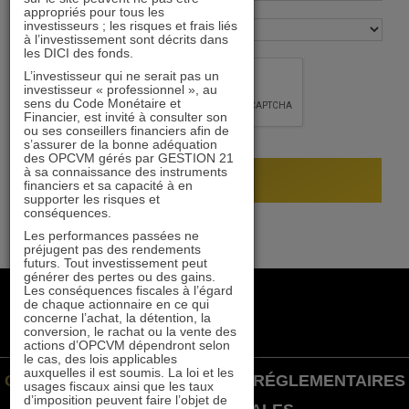
appropriés pour tous les
investisseurs ; les risques et frais liés
à l’investissement sont décrits dans
les DICI des fonds.
L’investisseur qui ne serait pas un
investisseur « professionnel », au
sens du Code Monétaire et
Financier, est invité à consulter son
ou ses conseillers financiers afin de
s’assurer de la bonne adéquation
des OPCVM gérés par GESTION 21
à sa connaissance des instruments
financiers et sa capacité à en
supporter les risques et
conséquences.
Les performances passées ne
préjugent pas des rendements
futurs. Tout investissement peut
générer des pertes ou des gains.
Les conséquences fiscales à l’égard
+33 1 84 79 90 24
de chaque actionnaire en ce qui
gestion21@gestion21.fr
concerne l’achat, la détention, la
conversion, le rachat ou la vente des
8 rue Volney, 75002 Paris
actions d’OPCVM dépendront selon
le cas, des lois applicables
auxquelles il est soumis. La loi et les
GESTION 21 ©
INFORMATIONS RÉGLEMENTAIRES
usages fiscaux ainsi que les taux
d’imposition peuvent faire l’objet de