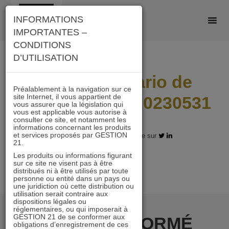
Skip
INFORMATIONS
to
IMPORTANTES –
content
CONDITIONS
D’UTILISATION
A21_I_Scenario de
Préalablement à la navigation sur ce
site Internet, il vous appartient de
performance_20230531
vous assurer que la législation qui
vous est applicable vous autorise à
consulter ce site, et notamment les
informations concernant les produits
et services proposés par GESTION
07.12.2023 - Partagez l'article sur
21.
Les produits ou informations figurant
sur ce site ne visent pas à être
distribués ni à être utilisés par toute
personne ou entité dans un pays ou
une juridiction où cette distribution ou
utilisation serait contraire aux
dispositions légales ou
réglementaires, ou qui imposerait à
GESTION 21 de se conformer aux
RESTER INFORMÉ
obligations d’enregistrement de ces