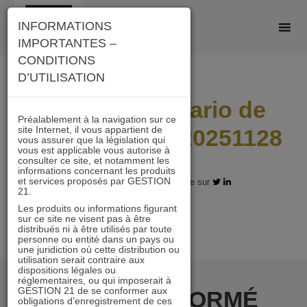
Skip
INFORMATIONS
to
IMPORTANTES –
content
CONDITIONS
D’UTILISATION
I21_AC_Scenario de
Préalablement à la navigation sur ce
site Internet, il vous appartient de
performance_20251128
vous assurer que la législation qui
vous est applicable vous autorise à
consulter ce site, et notamment les
informations concernant les produits
et services proposés par GESTION
16.12.2025 - Partagez l'article sur
21.
Les produits ou informations figurant
sur ce site ne visent pas à être
distribués ni à être utilisés par toute
personne ou entité dans un pays ou
une juridiction où cette distribution ou
utilisation serait contraire aux
dispositions légales ou
réglementaires, ou qui imposerait à
GESTION 21 de se conformer aux
RESTER INFORMÉ
obligations d’enregistrement de ces