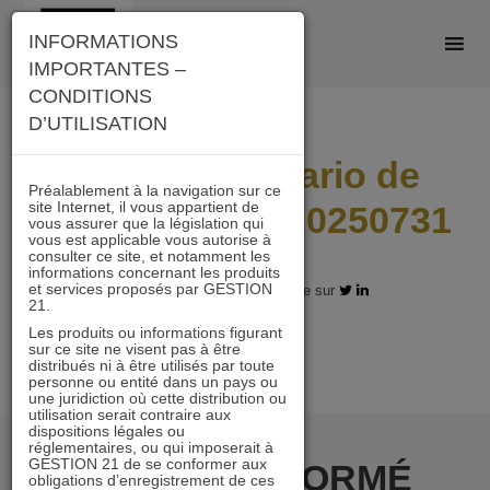
Skip
INFORMATIONS
to
IMPORTANTES –
content
CONDITIONS
D’UTILISATION
A21_A_Scenario de
Préalablement à la navigation sur ce
site Internet, il vous appartient de
performance_20250731
vous assurer que la législation qui
vous est applicable vous autorise à
consulter ce site, et notamment les
informations concernant les produits
et services proposés par GESTION
01.09.2025 - Partagez l'article sur
21.
Les produits ou informations figurant
sur ce site ne visent pas à être
distribués ni à être utilisés par toute
personne ou entité dans un pays ou
une juridiction où cette distribution ou
utilisation serait contraire aux
dispositions légales ou
réglementaires, ou qui imposerait à
GESTION 21 de se conformer aux
RESTER INFORMÉ
obligations d’enregistrement de ces