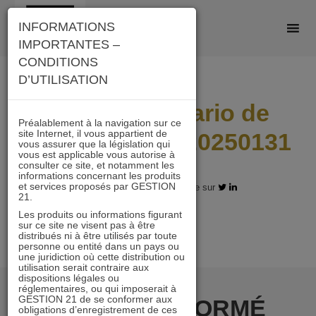
Skip
INFORMATIONS
to
IMPORTANTES –
content
CONDITIONS
D’UTILISATION
A21_L_Scenario de
Préalablement à la navigation sur ce
site Internet, il vous appartient de
performance_20250131
vous assurer que la législation qui
vous est applicable vous autorise à
consulter ce site, et notamment les
informations concernant les produits
et services proposés par GESTION
11.02.2025 - Partagez l'article sur
21.
Les produits ou informations figurant
sur ce site ne visent pas à être
distribués ni à être utilisés par toute
personne ou entité dans un pays ou
une juridiction où cette distribution ou
utilisation serait contraire aux
dispositions légales ou
réglementaires, ou qui imposerait à
GESTION 21 de se conformer aux
RESTER INFORMÉ
obligations d’enregistrement de ces