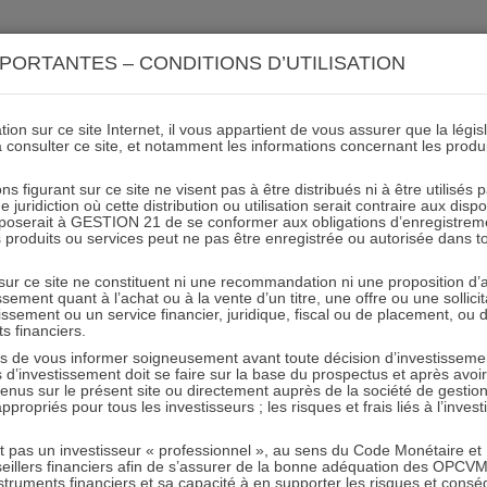
ACTIONS 21
IMMOBILIER 21
OCC 21
ACTUALIT
PORTANTES – CONDITIONS D’UTILISATION
ion sur ce site Internet, il vous appartient de vous assurer que la légis
à consulter ce site, et notamment les informations concernant les produ
_Scenario de performance_2
ns figurant sur ce site ne visent pas à être distribués ni à être utilisés
juridiction où cette distribution ou utilisation serait contraire aux disp
mposerait à GESTION 21 de se conformer aux obligations d’enregistrem
des produits ou services peut ne pas être enregistrée ou autorisée dans 
31.01.2024 - Partagez l'article sur
 sur ce site ne constituent ni une recommandation ni une proposition d
tissement quant à l’achat ou à la vente d’un titre, une offre ou une soll
tissement ou un service financier, juridique, fiscal ou de placement, ou
ts financiers.
e vous informer soigneusement avant toute décision d’investissement
investissement doit se faire sur la base du prospectus et après avoi
tenus sur le présent site ou directement auprès de la société de gestio
propriés pour tous les investisseurs ; les risques et frais liés à l’inves
RESTER INFORMÉ
it pas un investisseur « professionnel », au sens du Code Monétaire et F
seillers financiers afin de s’assurer de la bonne adéquation des OPC
Recevoir nos newsletters
truments financiers et sa capacité à en supporter les risques et cons