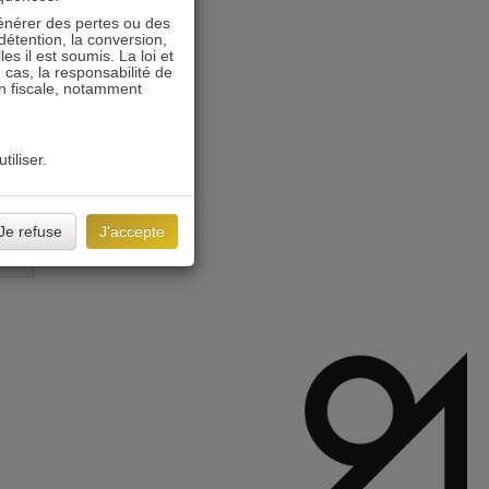
énérer des pertes ou des
détention, la conversion,
s il est soumis. La loi et
 cas, la responsabilité de
on fiscale, notamment
tiliser.
Je refuse
J'accepte