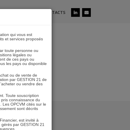
ÉS
SOUSCRIRE
CONTACTS
lation qui vous est
its et services proposés
0231229
 par toute personne ou
ositions légales ou
ent de ces pays ou
tous les pays ou disponible
’achat ou de vente de
icitation par GESTION 21 de
 d’acheter ou vendre des
. Toute souscription
r pris connaissance du
n. Les OPCVM cités sur le
tissement sont décrits
inancier, est invité à
VM gérés par GESTION 21
équences.