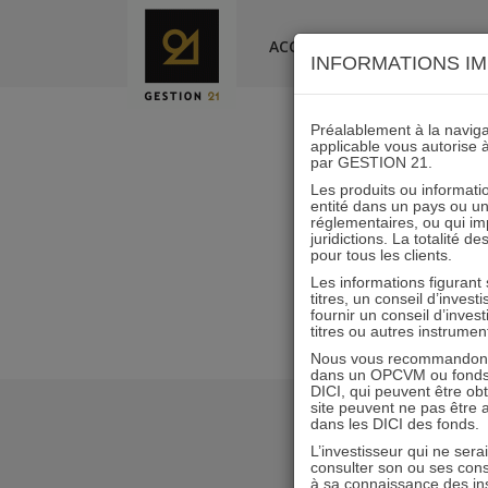
Skip
to
ACCUEIL
LA SOCIÉTÉ
INFORMATIONS IM
content
Préalablement à la navigat
applicable vous autorise 
par GESTION 21.
I21_IC
Les produits ou informatio
entité dans un pays ou une 
réglementaires, ou qui i
juridictions. La totalité 
pour tous les clients.
Les informations figurant
titres, un conseil d’inves
fournir un conseil d’inves
titres ou autres instrumen
Nous vous recommandons d
dans un OPCVM ou fonds d’
DICI, qui peuvent être ob
site peuvent ne pas être ap
dans les DICI des fonds.
L’investisseur qui ne sera
consulter son ou ses con
à sa connaissance des ins