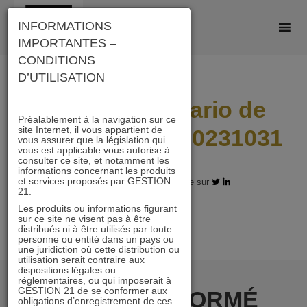
Skip
INFORMATIONS
to
IMPORTANTES –
content
CONDITIONS
D’UTILISATION
I21_AD_Scenario de
Préalablement à la navigation sur ce
site Internet, il vous appartient de
performance_20231031
vous assurer que la législation qui
vous est applicable vous autorise à
consulter ce site, et notamment les
informations concernant les produits
et services proposés par GESTION
30.11.2023 - Partagez l'article sur
21.
Les produits ou informations figurant
sur ce site ne visent pas à être
distribués ni à être utilisés par toute
personne ou entité dans un pays ou
une juridiction où cette distribution ou
utilisation serait contraire aux
dispositions légales ou
réglementaires, ou qui imposerait à
GESTION 21 de se conformer aux
RESTER INFORMÉ
obligations d’enregistrement de ces