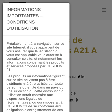
Skip
INFORMATIONS
to
IMPORTANTES –
content
CONDITIONS
D’UTILISATION
Scénarios de
Préalablement à la navigation sur ce
site Internet, il vous appartient de
performances A21 A
vous assurer que la législation qui
vous est applicable vous autorise à
2304
consulter ce site, et notamment les
informations concernant les produits
et services proposés par GESTION
21.
Les produits ou informations figurant
28.04.2023 - Partagez l'article sur
sur ce site ne visent pas à être
distribués ni à être utilisés par toute
personne ou entité dans un pays ou
une juridiction où cette distribution ou
Article
Article
utilisation serait contraire aux
dispositions légales ou
précédent
suivant
réglementaires, ou qui imposerait à
GESTION 21 de se conformer aux
obligations d’enregistrement de ces