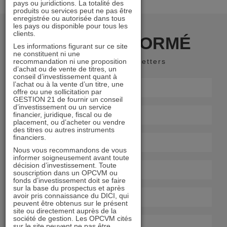
pays ou juridictions. La totalité des
produits ou services peut ne pas être
enregistrée ou autorisée dans tous
les pays ou disponible pour tous les
clients.
RESTER INFORMÉ
Les informations figurant sur ce site
ne constituent ni une
recommandation ni une proposition
Recevoir nos newsletters
d’achat ou de vente de titres, un
conseil d’investissement quant à
l’achat ou à la vente d’un titre, une
offre ou une sollicitation par
GESTION 21 de fournir un conseil
d’investissement ou un service
financier, juridique, fiscal ou de
placement, ou d’acheter ou vendre
des titres ou autres instruments
financiers.
Nous vous recommandons de vous
informer soigneusement avant toute
décision d’investissement. Toute
souscription dans un OPCVM ou
fonds d’investissement doit se faire
sur la base du prospectus et après
avoir pris connaissance du DICI, qui
peuvent être obtenus sur le présent
site ou directement auprès de la
société de gestion. Les OPCVM cités
sur le site peuvent ne pas être