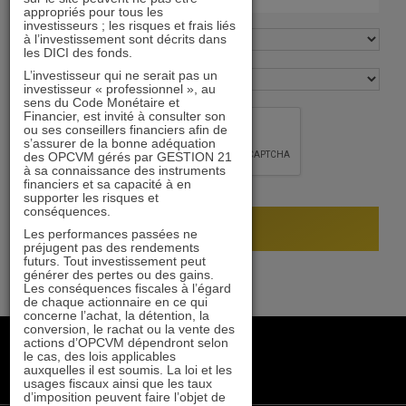
appropriés pour tous les
investisseurs ; les risques et frais liés
à l’investissement sont décrits dans
les DICI des fonds.
L’investisseur qui ne serait pas un
investisseur « professionnel », au
sens du Code Monétaire et
Financier, est invité à consulter son
ou ses conseillers financiers afin de
s’assurer de la bonne adéquation
des OPCVM gérés par GESTION 21
à sa connaissance des instruments
financiers et sa capacité à en
supporter les risques et
conséquences.
Les performances passées ne
préjugent pas des rendements
futurs. Tout investissement peut
générer des pertes ou des gains.
Les conséquences fiscales à l’égard
de chaque actionnaire en ce qui
concerne l’achat, la détention, la
conversion, le rachat ou la vente des
+33 1 84 79 90 24
actions d’OPCVM dépendront selon
le cas, des lois applicables
gestion21@gestion21.fr
auxquelles il est soumis. La loi et les
8 rue Volney, 75002 Paris
usages fiscaux ainsi que les taux
d’imposition peuvent faire l’objet de