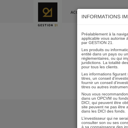
Skip
to
ACCUEIL
LA SOCIÉTÉ
INFORMATIONS IM
content
Préalablement à la navigat
applicable vous autorise 
par GESTION 21.
A21_L_
Les produits ou informatio
entité dans un pays ou une 
réglementaires, ou qui i
juridictions. La totalité 
pour tous les clients.
Les informations figurant
titres, un conseil d’inves
fournir un conseil d’inves
titres ou autres instrumen
Nous vous recommandons d
dans un OPCVM ou fonds d’
DICI, qui peuvent être ob
site peuvent ne pas être ap
dans les DICI des fonds.
L’investisseur qui ne sera
consulter son ou ses con
à sa connaissance des ins