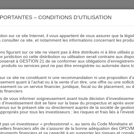
ACTIONS 21
IMMOBILIER 21
OCC 21
ACTUALIT
PORTANTES – CONDITIONS D’UTILISATION
ion sur ce site Internet, il vous appartient de vous assurer que la légis
à consulter ce site, et notamment les informations concernant les produ
Scenario de performance_2
ns figurant sur ce site ne visent pas à être distribués ni à être utilisés
juridiction où cette distribution ou utilisation serait contraire aux disp
mposerait à GESTION 21 de se conformer aux obligations d’enregistrem
des produits ou services peut ne pas être enregistrée ou autorisée dans 
29.05.2023 - Partagez l'article sur
 sur ce site ne constituent ni une recommandation ni une proposition d
tissement quant à l’achat ou à la vente d’un titre, une offre ou une soll
tissement ou un service financier, juridique, fiscal ou de placement, ou
ts financiers.
e vous informer soigneusement avant toute décision d’investissement
investissement doit se faire sur la base du prospectus et après avoi
tenus sur le présent site ou directement auprès de la société de gestio
propriés pour tous les investisseurs ; les risques et frais liés à l’inves
RESTER INFORMÉ
it pas un investisseur « professionnel », au sens du Code Monétaire et F
seillers financiers afin de s’assurer de la bonne adéquation des OPC
Recevoir nos newsletters
truments financiers et sa capacité à en supporter les risques et cons