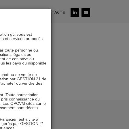
ÉS
SOUSCRIRE
CONTACTS
lation qui vous est
its et services proposés
0230428
 par toute personne ou
ositions légales ou
ent de ces pays ou
tous les pays ou disponible
’achat ou de vente de
icitation par GESTION 21 de
 d’acheter ou vendre des
. Toute souscription
r pris connaissance du
n. Les OPCVM cités sur le
tissement sont décrits
inancier, est invité à
VM gérés par GESTION 21
équences.