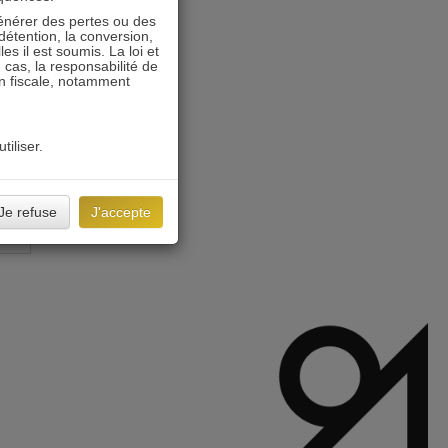
énérer des pertes ou des
détention, la conversion,
s il est soumis. La loi et
 cas, la responsabilité de
on fiscale, notamment
tiliser.
Je refuse
J'accepte