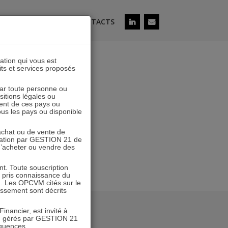
ÉS
SOUSCRIRE
CONTACTS
lation qui vous est
its et services proposés
C 2301
 par toute personne ou
ositions légales ou
ent de ces pays ou
tous les pays ou disponible
’achat ou de vente de
icitation par GESTION 21 de
 d’acheter ou vendre des
. Toute souscription
r pris connaissance du
n. Les OPCVM cités sur le
tissement sont décrits
inancier, est invité à
VM gérés par GESTION 21
équences.