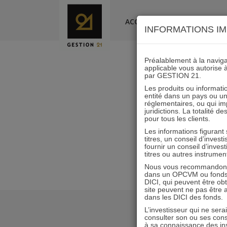
Skip
to
ACCUEIL
LA SOCIÉTÉ
INFORMATIONS IM
content
Préalablement à la navigat
applicable vous autorise 
par GESTION 21.
Scéna
Les produits ou informatio
entité dans un pays ou une 
réglementaires, ou qui i
juridictions. La totalité 
pour tous les clients.
Les informations figurant
titres, un conseil d’inves
fournir un conseil d’inves
titres ou autres instrumen
Nous vous recommandons d
dans un OPCVM ou fonds d’
DICI, qui peuvent être ob
site peuvent ne pas être ap
dans les DICI des fonds.
L’investisseur qui ne sera
consulter son ou ses con
à sa connaissance des ins