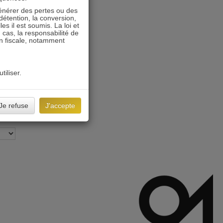
énérer des pertes ou des
détention, la conversion,
s il est soumis. La loi et
 cas, la responsabilité de
on fiscale, notamment
tiliser.
Je refuse
J'accepte