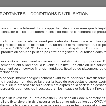
ACTIONS 21
IMMOBILIER 21
OCC 21
ACTUALIT
PORTANTES – CONDITIONS D’UTILISATION
ion sur ce site Internet, il vous appartient de vous assurer que la légis
à consulter ce site, et notamment les informations concernant les produ
rios de performances I21 A
ns figurant sur ce site ne visent pas à être distribués ni à être utilisés
juridiction où cette distribution ou utilisation serait contraire aux disp
mposerait à GESTION 21 de se conformer aux obligations d’enregistrem
des produits ou services peut ne pas être enregistrée ou autorisée dans 
31.01.2023 - Partagez l'article sur
 sur ce site ne constituent ni une recommandation ni une proposition d
tissement quant à l’achat ou à la vente d’un titre, une offre ou une soll
tissement ou un service financier, juridique, fiscal ou de placement, ou
Article précédent
Article suivant
ts financiers.
e vous informer soigneusement avant toute décision d’investissement
investissement doit se faire sur la base du prospectus et après avoi
tenus sur le présent site ou directement auprès de la société de gestio
propriés pour tous les investisseurs ; les risques et frais liés à l’inves
it pas un investisseur « professionnel », au sens du Code Monétaire et F
RESTER INFORMÉ
seillers financiers afin de s’assurer de la bonne adéquation des OPC
truments financiers et sa capacité à en supporter les risques et cons