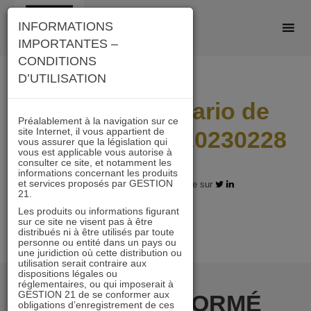
Skip
INFORMATIONS
to
IMPORTANTES –
content
CONDITIONS
D’UTILISATION
I21_AD_Scenario de
Préalablement à la navigation sur ce
site Internet, il vous appartient de
performance_20230228
vous assurer que la législation qui
vous est applicable vous autorise à
consulter ce site, et notamment les
informations concernant les produits
et services proposés par GESTION
07.12.2023 - Partagez l'article sur
21.
Les produits ou informations figurant
sur ce site ne visent pas à être
distribués ni à être utilisés par toute
personne ou entité dans un pays ou
une juridiction où cette distribution ou
utilisation serait contraire aux
dispositions légales ou
réglementaires, ou qui imposerait à
GESTION 21 de se conformer aux
RESTER INFORMÉ
obligations d’enregistrement de ces