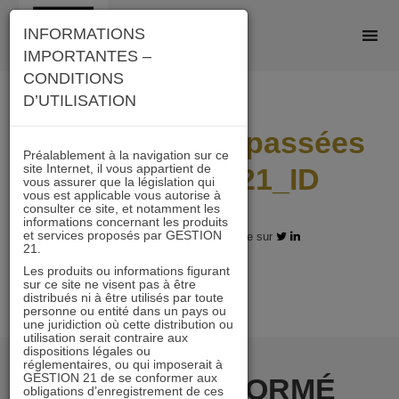
Skip
INFORMATIONS
to
IMPORTANTES –
content
CONDITIONS
D’UTILISATION
Performances passées
Préalablement à la navigation sur ce
site Internet, il vous appartient de
Immobilier 21_ID
vous assurer que la législation qui
vous est applicable vous autorise à
consulter ce site, et notamment les
informations concernant les produits
et services proposés par GESTION
06.05.2024 - Partagez l'article sur
21.
Les produits ou informations figurant
sur ce site ne visent pas à être
distribués ni à être utilisés par toute
personne ou entité dans un pays ou
une juridiction où cette distribution ou
utilisation serait contraire aux
dispositions légales ou
réglementaires, ou qui imposerait à
GESTION 21 de se conformer aux
RESTER INFORMÉ
obligations d’enregistrement de ces