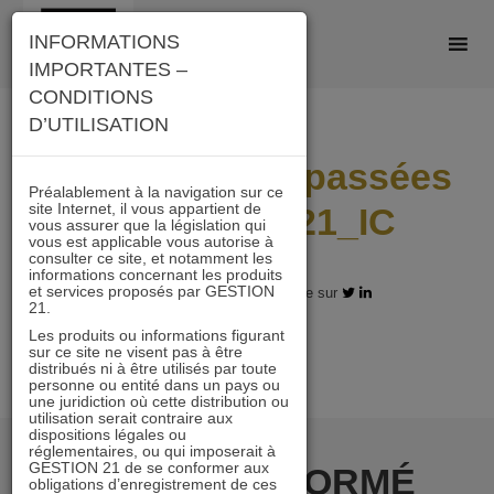
Skip
INFORMATIONS
to
IMPORTANTES –
content
CONDITIONS
D’UTILISATION
Performances passées
Préalablement à la navigation sur ce
site Internet, il vous appartient de
Immobilier 21_IC
vous assurer que la législation qui
vous est applicable vous autorise à
consulter ce site, et notamment les
informations concernant les produits
et services proposés par GESTION
06.05.2024 - Partagez l'article sur
21.
Les produits ou informations figurant
sur ce site ne visent pas à être
distribués ni à être utilisés par toute
personne ou entité dans un pays ou
une juridiction où cette distribution ou
utilisation serait contraire aux
dispositions légales ou
réglementaires, ou qui imposerait à
GESTION 21 de se conformer aux
RESTER INFORMÉ
obligations d’enregistrement de ces