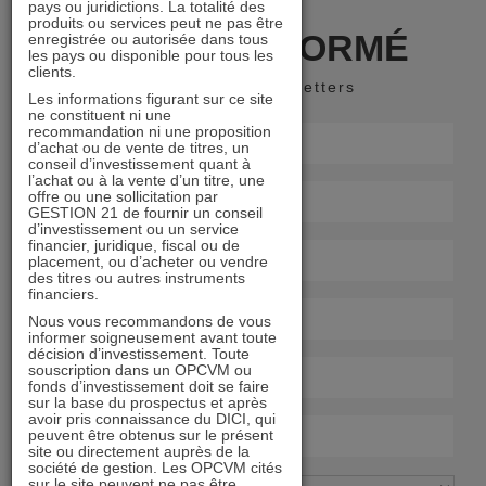
pays ou juridictions. La totalité des
produits ou services peut ne pas être
RESTER INFORMÉ
enregistrée ou autorisée dans tous
les pays ou disponible pour tous les
clients.
Recevoir nos newsletters
Les informations figurant sur ce site
ne constituent ni une
recommandation ni une proposition
d’achat ou de vente de titres, un
conseil d’investissement quant à
l’achat ou à la vente d’un titre, une
offre ou une sollicitation par
GESTION 21 de fournir un conseil
d’investissement ou un service
financier, juridique, fiscal ou de
placement, ou d’acheter ou vendre
des titres ou autres instruments
financiers.
Nous vous recommandons de vous
informer soigneusement avant toute
décision d’investissement. Toute
souscription dans un OPCVM ou
fonds d’investissement doit se faire
sur la base du prospectus et après
avoir pris connaissance du DICI, qui
peuvent être obtenus sur le présent
site ou directement auprès de la
société de gestion. Les OPCVM cités
sur le site peuvent ne pas être