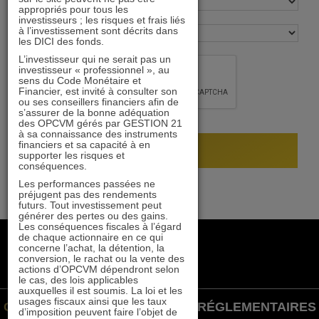
appropriés pour tous les
investisseurs ; les risques et frais liés
à l’investissement sont décrits dans
les DICI des fonds.
L’investisseur qui ne serait pas un
investisseur « professionnel », au
sens du Code Monétaire et
Financier, est invité à consulter son
ou ses conseillers financiers afin de
s’assurer de la bonne adéquation
des OPCVM gérés par GESTION 21
à sa connaissance des instruments
financiers et sa capacité à en
supporter les risques et
conséquences.
Les performances passées ne
préjugent pas des rendements
futurs. Tout investissement peut
générer des pertes ou des gains.
Les conséquences fiscales à l’égard
de chaque actionnaire en ce qui
+33 1 84 79 90 24
concerne l’achat, la détention, la
gestion21@gestion21.fr
conversion, le rachat ou la vente des
actions d’OPCVM dépendront selon
8 rue Volney, 75002 Paris
le cas, des lois applicables
auxquelles il est soumis. La loi et les
usages fiscaux ainsi que les taux
GESTION 21 ©
INFORMATIONS RÉGLEMENTAIRES
d’imposition peuvent faire l’objet de