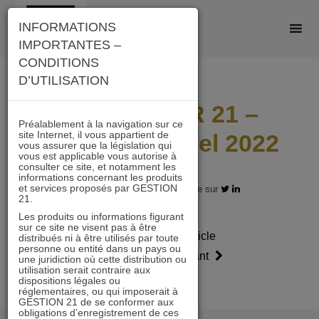
Skip
INFORMATIONS
to
IMPORTANTES –
content
CONDITIONS
D’UTILISATION
IMMOBILIER 21 –
Préalablement à la navigation sur ce
site Internet, il vous appartient de
Rapport annuel 2022
vous assurer que la législation qui
vous est applicable vous autorise à
consulter ce site, et notamment les
informations concernant les produits
et services proposés par GESTION
31.12.2022 - Partagez l'article sur
21.
Les produits ou informations figurant
sur ce site ne visent pas à être
Article
Article
distribués ni à être utilisés par toute
personne ou entité dans un pays ou
précédent
suivant
une juridiction où cette distribution ou
utilisation serait contraire aux
dispositions légales ou
réglementaires, ou qui imposerait à
GESTION 21 de se conformer aux
obligations d’enregistrement de ces