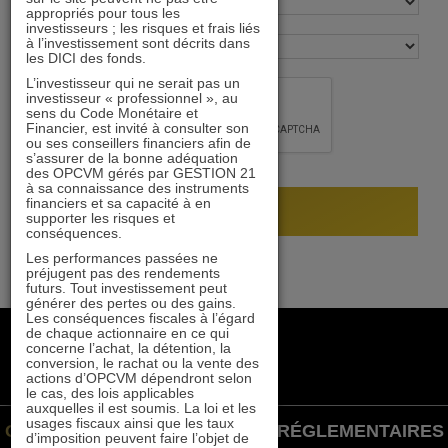
appropriés pour tous les
investisseurs ; les risques et frais liés
à l’investissement sont décrits dans
les DICI des fonds.
L’investisseur qui ne serait pas un
investisseur « professionnel », au
sens du Code Monétaire et
Financier, est invité à consulter son
ou ses conseillers financiers afin de
s’assurer de la bonne adéquation
des OPCVM gérés par GESTION 21
à sa connaissance des instruments
financiers et sa capacité à en
supporter les risques et
conséquences.
Les performances passées ne
préjugent pas des rendements
futurs. Tout investissement peut
générer des pertes ou des gains.
Les conséquences fiscales à l’égard
de chaque actionnaire en ce qui
+33 1 84 79 90 24
concerne l’achat, la détention, la
gestion21@gestion21.fr
conversion, le rachat ou la vente des
actions d’OPCVM dépendront selon
8 rue Volney, 75002 Paris
le cas, des lois applicables
auxquelles il est soumis. La loi et les
usages fiscaux ainsi que les taux
GESTION 21 ©
INFORMATIONS RÉGLEMENTAIRES
d’imposition peuvent faire l’objet de