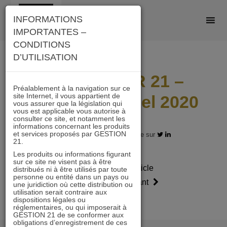
Skip
INFORMATIONS
to
IMPORTANTES –
content
CONDITIONS
D’UTILISATION
IMMOBILIER 21 –
Préalablement à la navigation sur ce
site Internet, il vous appartient de
Rapport annuel 2020
vous assurer que la législation qui
vous est applicable vous autorise à
consulter ce site, et notamment les
informations concernant les produits
et services proposés par GESTION
31.12.2020 - Partagez l'article sur
21.
Les produits ou informations figurant
sur ce site ne visent pas à être
Article
Article
distribués ni à être utilisés par toute
personne ou entité dans un pays ou
précédent
suivant
une juridiction où cette distribution ou
utilisation serait contraire aux
dispositions légales ou
réglementaires, ou qui imposerait à
GESTION 21 de se conformer aux
obligations d’enregistrement de ces