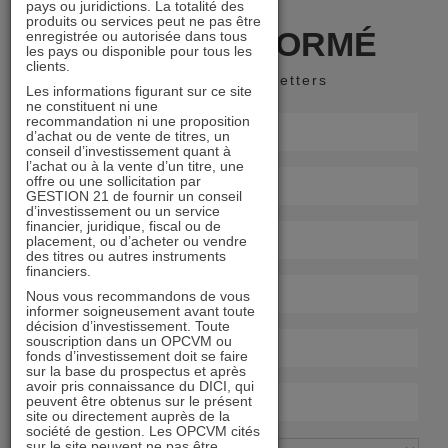
pays ou juridictions. La totalité des
produits ou services peut ne pas être
RESTER INFORMÉ
enregistrée ou autorisée dans tous
les pays ou disponible pour tous les
clients.
Recevoir nos newsletters
Les informations figurant sur ce site
ne constituent ni une
recommandation ni une proposition
d’achat ou de vente de titres, un
conseil d’investissement quant à
l’achat ou à la vente d’un titre, une
offre ou une sollicitation par
GESTION 21 de fournir un conseil
d’investissement ou un service
financier, juridique, fiscal ou de
placement, ou d’acheter ou vendre
des titres ou autres instruments
financiers.
Nous vous recommandons de vous
informer soigneusement avant toute
décision d’investissement. Toute
souscription dans un OPCVM ou
fonds d’investissement doit se faire
sur la base du prospectus et après
avoir pris connaissance du DICI, qui
peuvent être obtenus sur le présent
site ou directement auprès de la
société de gestion. Les OPCVM cités
sur le site peuvent ne pas être