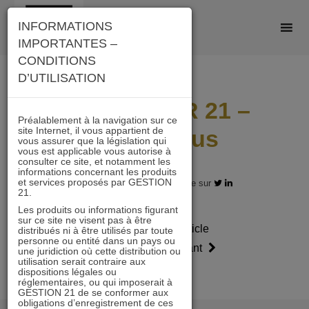
Skip
INFORMATIONS
to
IMPORTANTES –
content
CONDITIONS
D’UTILISATION
IMMOBILIER 21 –
Préalablement à la navigation sur ce
site Internet, il vous appartient de
Prospectus
vous assurer que la législation qui
vous est applicable vous autorise à
consulter ce site, et notamment les
informations concernant les produits
et services proposés par GESTION
26.03.2026 - Partagez l'article sur
21.
Les produits ou informations figurant
sur ce site ne visent pas à être
Article
Article
distribués ni à être utilisés par toute
personne ou entité dans un pays ou
précédent
suivant
une juridiction où cette distribution ou
utilisation serait contraire aux
dispositions légales ou
réglementaires, ou qui imposerait à
GESTION 21 de se conformer aux
obligations d’enregistrement de ces