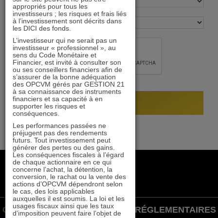
appropriés pour tous les
investisseurs ; les risques et frais liés
à l’investissement sont décrits dans
les DICI des fonds.
L’investisseur qui ne serait pas un
investisseur « professionnel », au
sens du Code Monétaire et
Financier, est invité à consulter son
ou ses conseillers financiers afin de
s’assurer de la bonne adéquation
des OPCVM gérés par GESTION 21
à sa connaissance des instruments
financiers et sa capacité à en
supporter les risques et
conséquences.
Les performances passées ne
préjugent pas des rendements
futurs. Tout investissement peut
générer des pertes ou des gains.
Les conséquences fiscales à l’égard
de chaque actionnaire en ce qui
+33 1 84 79 90 24
concerne l’achat, la détention, la
gestion21@gestion21.fr
conversion, le rachat ou la vente des
actions d’OPCVM dépendront selon
8 rue Volney, 75002 Paris
le cas, des lois applicables
auxquelles il est soumis. La loi et les
usages fiscaux ainsi que les taux
GESTION 21 ©
INFORMATIONS RÉGLEMENTAIRES
d’imposition peuvent faire l’objet de