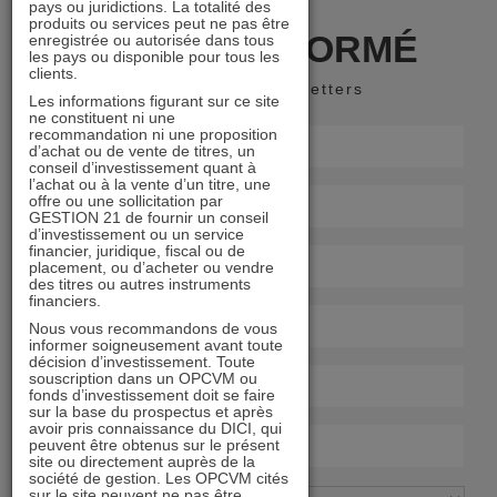
pays ou juridictions. La totalité des
produits ou services peut ne pas être
RESTER INFORMÉ
enregistrée ou autorisée dans tous
les pays ou disponible pour tous les
clients.
Recevoir nos newsletters
Les informations figurant sur ce site
ne constituent ni une
recommandation ni une proposition
d’achat ou de vente de titres, un
conseil d’investissement quant à
l’achat ou à la vente d’un titre, une
offre ou une sollicitation par
GESTION 21 de fournir un conseil
d’investissement ou un service
financier, juridique, fiscal ou de
placement, ou d’acheter ou vendre
des titres ou autres instruments
financiers.
Nous vous recommandons de vous
informer soigneusement avant toute
décision d’investissement. Toute
souscription dans un OPCVM ou
fonds d’investissement doit se faire
sur la base du prospectus et après
avoir pris connaissance du DICI, qui
peuvent être obtenus sur le présent
site ou directement auprès de la
société de gestion. Les OPCVM cités
sur le site peuvent ne pas être