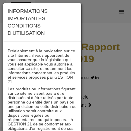
Skip
INFORMATIONS
to
IMPORTANTES –
content
CONDITIONS
D’UTILISATION
ACTIONS 21 – Rapport
Préalablement à la navigation sur ce
site Internet, il vous appartient de
annuel 2019
vous assurer que la législation qui
vous est applicable vous autorise à
consulter ce site, et notamment les
informations concernant les produits
et services proposés par GESTION
31.12.2019 - Partagez l'article sur
21.
Les produits ou informations figurant
sur ce site ne visent pas à être
Article
Article
distribués ni à être utilisés par toute
personne ou entité dans un pays ou
précédent
suivant
une juridiction où cette distribution ou
utilisation serait contraire aux
dispositions légales ou
réglementaires, ou qui imposerait à
GESTION 21 de se conformer aux
obligations d’enregistrement de ces