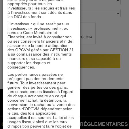
appropriés pour tous les
investisseurs ; les risques et frais liés
à l’investissement sont décrits dans
les DICI des fonds.
L’investisseur qui ne serait pas un
investisseur « professionnel », au
sens du Code Monétaire et
Financier, est invité à consulter son
ou ses conseillers financiers afin de
s’assurer de la bonne adéquation
des OPCVM gérés par GESTION 21
à sa connaissance des instruments
financiers et sa capacité à en
supporter les risques et
conséquences.
Les performances passées ne
préjugent pas des rendements
futurs. Tout investissement peut
générer des pertes ou des gains.
Les conséquences fiscales à l’égard
de chaque actionnaire en ce qui
+33 1 84 79 90 24
concerne l’achat, la détention, la
gestion21@gestion21.fr
conversion, le rachat ou la vente des
actions d’OPCVM dépendront selon
8 rue Volney, 75002 Paris
le cas, des lois applicables
auxquelles il est soumis. La loi et les
usages fiscaux ainsi que les taux
GESTION 21 ©
INFORMATIONS RÉGLEMENTAIRES
d’imposition peuvent faire l’objet de