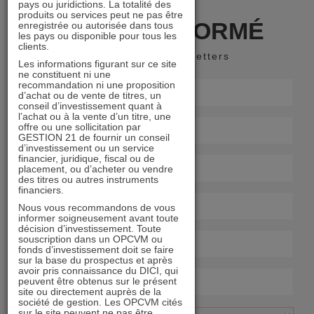
pays ou juridictions. La totalité des
produits ou services peut ne pas être
RESTER INFORMÉ
enregistrée ou autorisée dans tous
les pays ou disponible pour tous les
clients.
Recevoir nos newsletters
Les informations figurant sur ce site
ne constituent ni une
recommandation ni une proposition
d’achat ou de vente de titres, un
conseil d’investissement quant à
l’achat ou à la vente d’un titre, une
offre ou une sollicitation par
GESTION 21 de fournir un conseil
d’investissement ou un service
financier, juridique, fiscal ou de
placement, ou d’acheter ou vendre
des titres ou autres instruments
financiers.
Nous vous recommandons de vous
informer soigneusement avant toute
décision d’investissement. Toute
souscription dans un OPCVM ou
fonds d’investissement doit se faire
sur la base du prospectus et après
avoir pris connaissance du DICI, qui
peuvent être obtenus sur le présent
site ou directement auprès de la
société de gestion. Les OPCVM cités
sur le site peuvent ne pas être