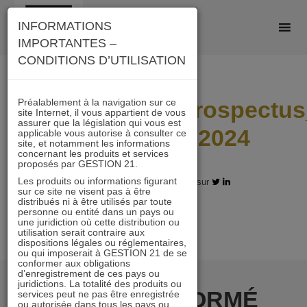
Skip
INFORMATIONS
to
IMPORTANTES –
content
CONDITIONS D’UTILISATION
Préalablement à la navigation sur ce
ACTIONS_21_Prospectus
site Internet, il vous appartient de vous
assurer que la législation qui vous est
SFDR_12.11.2024
applicable vous autorise à consulter ce
site, et notamment les informations
concernant les produits et services
proposés par GESTION 21.
Les produits ou informations figurant
12.11.2024 - Partagez l'article sur
sur ce site ne visent pas à être
distribués ni à être utilisés par toute
personne ou entité dans un pays ou
une juridiction où cette distribution ou
utilisation serait contraire aux
dispositions légales ou réglementaires,
ou qui imposerait à GESTION 21 de se
conformer aux obligations
d’enregistrement de ces pays ou
juridictions. La totalité des produits ou
RESTER INFORMÉ
services peut ne pas être enregistrée
ou autorisée dans tous les pays ou