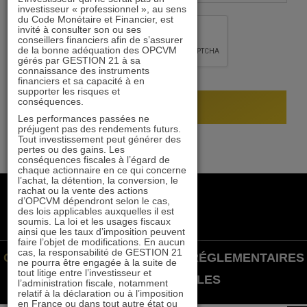
investisseur « professionnel », au sens
du Code Monétaire et Financier, est
invité à consulter son ou ses
conseillers financiers afin de s’assurer
de la bonne adéquation des OPCVM
gérés par GESTION 21 à sa
connaissance des instruments
financiers et sa capacité à en
supporter les risques et
conséquences.
Les performances passées ne
préjugent pas des rendements futurs.
Tout investissement peut générer des
pertes ou des gains. Les
conséquences fiscales à l’égard de
chaque actionnaire en ce qui concerne
l’achat, la détention, la conversion, le
rachat ou la vente des actions
+33 1 84 79 90 24
d’OPCVM dépendront selon le cas,
gestion21@gestion21.fr
des lois applicables auxquelles il est
soumis. La loi et les usages fiscaux
8 rue Volney, 75002 Paris
ainsi que les taux d’imposition peuvent
faire l’objet de modifications. En aucun
cas, la responsabilité de GESTION 21
GESTION 21 ©
INFORMATIONS RÉGLEMENTAIRES
ne pourra être engagée à la suite de
tout litige entre l’investisseur et
|
MENTIONS LÉGALES
l’administration fiscale, notamment
relatif à la déclaration ou à l’imposition
en France ou dans tout autre état ou