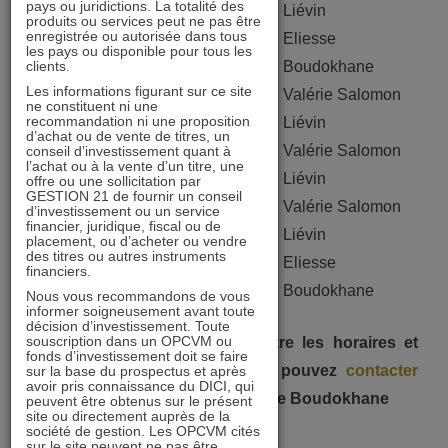
pays ou juridictions. La totalité des
Liévin
produits ou services peut ne pas être
enregistrée ou autorisée dans tous
Eliesse
les pays ou disponible pour tous les
Marseille
1er et 2 juillet
clients.
Boudokhane
Les informations figurant sur ce site
Valérie Salomon
ne constituent ni une
Bordeaux
1er et 2 juillet
recommandation ni une proposition
Liévin
d’achat ou de vente de titres, un
Valérie Salomon
conseil d’investissement quant à
Pau
lundi 5 juillet
l’achat ou à la vente d’un titre, une
Liévin
offre ou une sollicitation par
GESTION 21 de fournir un conseil
Valérie Salomon
d’investissement ou un service
Bayonne
mardi 6 juillet
financier, juridique, fiscal ou de
Liévin
placement, ou d’acheter ou vendre
des titres ou autres instruments
Eliesse
financiers.
Montpellier
8 et 9 juillet
Boudokhane
Nous vous recommandons de vous
informer soigneusement avant toute
décision d’investissement. Toute
souscription dans un OPCVM ou
Pour en savoir plus et connaître les horaires et
fonds d’investissement doit se faire
lieux de ces rencontres, vous pouvez
contacter
sur la base du prospectus et après
avoir pris connaissance du DICI, qui
Valérie Salomon Liévin ou Eliesse Boudokhane
peuvent être obtenus sur le présent
site ou directement auprès de la
société de gestion. Les OPCVM cités
sur le site peuvent ne pas être