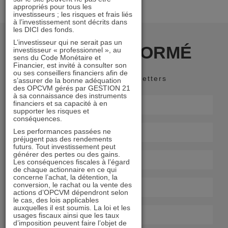
appropriés pour tous les
investisseurs ; les risques et frais liés
à l’investissement sont décrits dans
les DICI des fonds.
L’investisseur qui ne serait pas un
RESTER INFORMÉ
investisseur « professionnel », au
sens du Code Monétaire et
Financier, est invité à consulter son
ou ses conseillers financiers afin de
Recevoir nos newsletters
s’assurer de la bonne adéquation
des OPCVM gérés par GESTION 21
à sa connaissance des instruments
financiers et sa capacité à en
supporter les risques et
conséquences.
Les performances passées ne
préjugent pas des rendements
futurs. Tout investissement peut
générer des pertes ou des gains.
Les conséquences fiscales à l’égard
de chaque actionnaire en ce qui
concerne l’achat, la détention, la
conversion, le rachat ou la vente des
actions d’OPCVM dépendront selon
le cas, des lois applicables
auxquelles il est soumis. La loi et les
usages fiscaux ainsi que les taux
d’imposition peuvent faire l’objet de