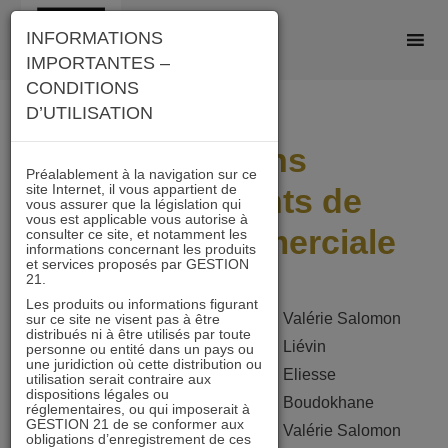
Skip
INFORMATIONS
to
IMPORTANTES –
content
CONDITIONS
D’UTILISATION
Prochains
Préalablement à la navigation sur ce
site Internet, il vous appartient de
déplacements de
vous assurer que la législation qui
vous est applicable vous autorise à
l’équipe commerciale
consulter ce site, et notamment les
informations concernant les produits
et services proposés par GESTION
21.
Les produits ou informations figurant
Valérie Salomon
sur ce site ne visent pas à être
Cabourg
23 et 24 juin
distribués ni à être utilisés par toute
Liévin
personne ou entité dans un pays ou
une juridiction où cette distribution ou
Eliesse
utilisation serait contraire aux
Lyon
24 et 25 juin
dispositions légales ou
Boudokhane
réglementaires, ou qui imposerait à
GESTION 21 de se conformer aux
Valérie Salomon
obligations d’enregistrement de ces
Nantes
29 et 30 juin