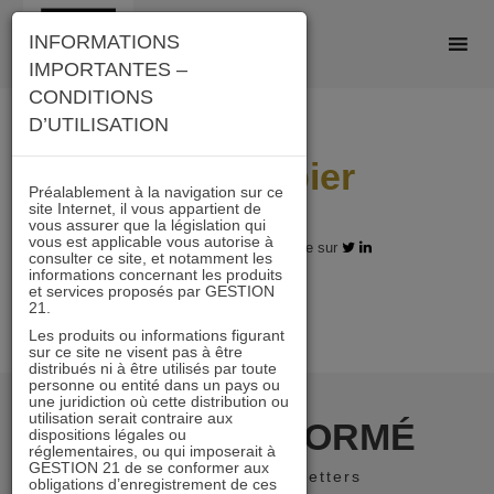
Skip
INFORMATIONS
to
IMPORTANTES –
content
CONDITIONS
D’UTILISATION
pierrepapier
Préalablement à la navigation sur ce
site Internet, il vous appartient de
vous assurer que la législation qui
vous est applicable vous autorise à
28.04.2022 - Partagez l'article sur
consulter ce site, et notamment les
informations concernant les produits
et services proposés par GESTION
21.
Les produits ou informations figurant
sur ce site ne visent pas à être
distribués ni à être utilisés par toute
personne ou entité dans un pays ou
une juridiction où cette distribution ou
utilisation serait contraire aux
RESTER INFORMÉ
dispositions légales ou
réglementaires, ou qui imposerait à
GESTION 21 de se conformer aux
Recevoir nos newsletters
obligations d’enregistrement de ces