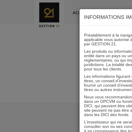
Skip
to
ACCUEIL
LA SOCIÉTÉ
INFORMATIONS IM
content
Préalablement à la navigat
applicable vous autorise 
par GESTION 21.
Les produits ou informatio
entité dans un pays ou une 
réglementaires, ou qui i
juridictions. La totalité 
pour tous les clients.
Les informations figurant
titres, un conseil d’inves
fournir un conseil d’inves
titres ou autres instrumen
Nous vous recommandons d
dans un OPCVM ou fonds d’
DICI, qui peuvent être ob
site peuvent ne pas être ap
dans les DICI des fonds.
L’investisseur qui ne sera
consulter son ou ses con
à sa connaissance des ins