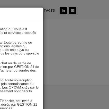
ÉS
SOUSCRIRE
CONTACTS
lation qui vous est
its et services proposés
 par toute personne ou
ositions légales ou
ent de ces pays ou
tous les pays ou disponible
’achat ou de vente de
icitation par GESTION 21 de
 d’acheter ou vendre des
. Toute souscription
r pris connaissance du
n. Les OPCVM cités sur le
tissement sont décrits
inancier, est invité à
VM gérés par GESTION 21
équences.