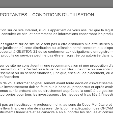
ACTIONS 21
IMMOBILIER 21
OCC 21
ACTUALIT
PORTANTES – CONDITIONS D’UTILISATION
ion sur ce site Internet, il vous appartient de vous assurer que la légis
à consulter ce site, et notamment les informations concernant les produ
logo feoc
ns figurant sur ce site ne visent pas à être distribués ni à être utilisés
juridiction où cette distribution ou utilisation serait contraire aux disp
mposerait à GESTION 21 de se conformer aux obligations d’enregistrem
des produits ou services peut ne pas être enregistrée ou autorisée dans 
08.11.2017 - Partagez l'article sur
 sur ce site ne constituent ni une recommandation ni une proposition d
tissement quant à l’achat ou à la vente d’un titre, une offre ou une soll
tissement ou un service financier, juridique, fiscal ou de placement, ou
ts financiers.
e vous informer soigneusement avant toute décision d’investissement
investissement doit se faire sur la base du prospectus et après avoi
tenus sur le présent site ou directement auprès de la société de gestio
propriés pour tous les investisseurs ; les risques et frais liés à l’inves
RESTER INFORMÉ
it pas un investisseur « professionnel », au sens du Code Monétaire et F
seillers financiers afin de s’assurer de la bonne adéquation des OPC
Recevoir nos newsletters
truments financiers et sa capacité à en supporter les risques et cons