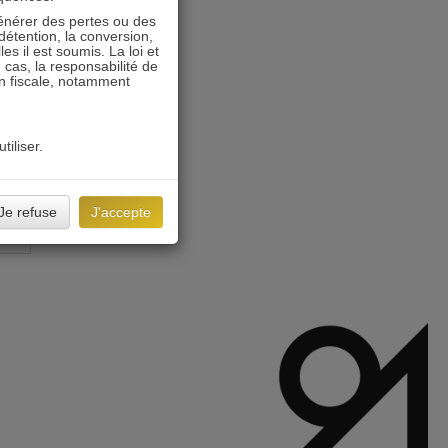
énérer des pertes ou des
détention, la conversion,
s il est soumis. La loi et
 cas, la responsabilité de
on fiscale, notamment
tiliser.
Je refuse
J'accepte