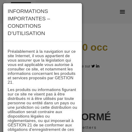
Skip
INFORMATIONS
to
IMPORTANTES –
content
CONDITIONS
D’UTILISATION
Video 151220 occ
Préalablement à la navigation sur ce
site Internet, il vous appartient de
vous assurer que la législation qui
vous est applicable vous autorise à
15.12.2020 - Partagez l'article sur
consulter ce site, et notamment les
informations concernant les produits
et services proposés par GESTION
21.
Les produits ou informations figurant
sur ce site ne visent pas à être
distribués ni à être utilisés par toute
personne ou entité dans un pays ou
une juridiction où cette distribution ou
utilisation serait contraire aux
RESTER INFORMÉ
dispositions légales ou
réglementaires, ou qui imposerait à
GESTION 21 de se conformer aux
Recevoir nos newsletters
obligations d’enregistrement de ces