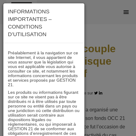
Skip
INFORMATIONS
to
IMPORTANTES –
content
CONDITIONS
D’UTILISATION
OCC 21 : un couple
Préalablement à la navigation sur ce
site Internet, il vous appartient de
rendement/risque
vous assurer que la législation qui
vous est applicable vous autorise à
attractif
consulter ce site, et notamment les
informations concernant les produits
et services proposés par GESTION
21.
Les produits ou informations figurant
15.12.2020 - Partagez l'article sur
sur ce site ne visent pas à être
distribués ni à être utilisés par toute
personne ou entité dans un pays ou
Le 15 décembre, GESTION 21 a organisé une
une juridiction où cette distribution ou
utilisation serait contraire aux
vidéoconférence afin de présenter son fonds OCC 21
dispositions légales ou
réglementaires, ou qui imposerait à
(Objectif Centres Commerciaux) ; ce fut l’occasion de
GESTION 21 de se conformer aux
obligations d’enregistrement de ces
faire un nouveau point sur l’attractivité du cas