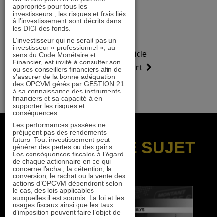
appropriés pour tous les
investisseurs ; les risques et frais liés
à l’investissement sont décrits dans
les DICI des fonds.
L’investisseur qui ne serait pas un
investisseur « professionnel », au
Article
Article
sens du Code Monétaire et
Financier, est invité à consulter son
précédent
suivant
ou ses conseillers financiers afin de
s’assurer de la bonne adéquation
des OPCVM gérés par GESTION 21
à sa connaissance des instruments
financiers et sa capacité à en
supporter les risques et
conséquences.
Les performances passées ne
préjugent pas des rendements
futurs. Tout investissement peut
SUR LE MÊME SUJET
générer des pertes ou des gains.
Les conséquences fiscales à l’égard
de chaque actionnaire en ce qui
concerne l’achat, la détention, la
conversion, le rachat ou la vente des
actions d’OPCVM dépendront selon
le cas, des lois applicables
auxquelles il est soumis. La loi et les
usages fiscaux ainsi que les taux
d’imposition peuvent faire l’objet de