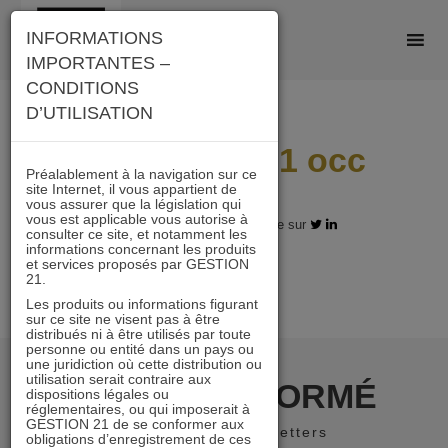
Skip
INFORMATIONS
to
IMPORTANTES –
content
CONDITIONS
D’UTILISATION
Video 120321 occ
Préalablement à la navigation sur ce
site Internet, il vous appartient de
vous assurer que la législation qui
vous est applicable vous autorise à
15.03.2021 - Partagez l'article sur
consulter ce site, et notamment les
informations concernant les produits
et services proposés par GESTION
21.
Les produits ou informations figurant
sur ce site ne visent pas à être
distribués ni à être utilisés par toute
personne ou entité dans un pays ou
une juridiction où cette distribution ou
utilisation serait contraire aux
RESTER INFORMÉ
dispositions légales ou
réglementaires, ou qui imposerait à
GESTION 21 de se conformer aux
Recevoir nos newsletters
obligations d’enregistrement de ces