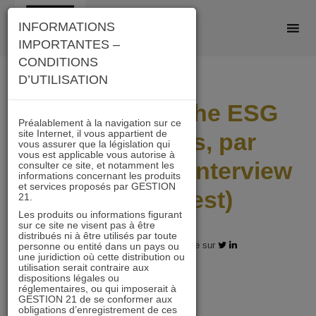
Skip
INFORMATIONS
to
IMPORTANTES –
content
CONDITIONS
D’UTILISATION
Notre démarche ESG
Préalablement à la navigation sur ce
site Internet, il vous appartient de
en 3 minutes, par
vous assurer que la législation qui
vous est applicable vous autorise à
Daniel Tondu (Interview
consulter ce site, et notamment les
informations concernant les produits
et services proposés par GESTION
Zoom Invest)
21.
Les produits ou informations figurant
sur ce site ne visent pas à être
distribués ni à être utilisés par toute
18.11.2021 - Partagez l'article sur
personne ou entité dans un pays ou
une juridiction où cette distribution ou
utilisation serait contraire aux
dispositions légales ou
réglementaires, ou qui imposerait à
GESTION 21 de se conformer aux
obligations d’enregistrement de ces