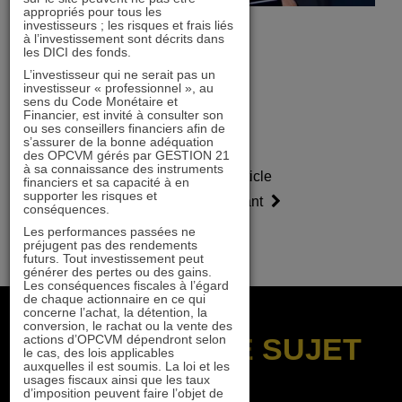
appropriés pour tous les
investisseurs ; les risques et frais liés
à l’investissement sont décrits dans
les DICI des fonds.
L’investisseur qui ne serait pas un
investisseur « professionnel », au
sens du Code Monétaire et
Financier, est invité à consulter son
ou ses conseillers financiers afin de
s’assurer de la bonne adéquation
des OPCVM gérés par GESTION 21
à sa connaissance des instruments
Article
Article
financiers et sa capacité à en
supporter les risques et
précédent
suivant
conséquences.
Les performances passées ne
préjugent pas des rendements
futurs. Tout investissement peut
générer des pertes ou des gains.
Les conséquences fiscales à l’égard
de chaque actionnaire en ce qui
concerne l’achat, la détention, la
conversion, le rachat ou la vente des
actions d’OPCVM dépendront selon
SUR LE MÊME SUJET
le cas, des lois applicables
auxquelles il est soumis. La loi et les
usages fiscaux ainsi que les taux
d’imposition peuvent faire l’objet de