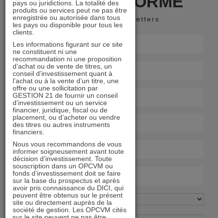
RESTER INFORMÉ
pays ou juridictions. La totalité des
produits ou services peut ne pas être
enregistrée ou autorisée dans tous
Recevoir nos newsletters
les pays ou disponible pour tous les
clients.
Les informations figurant sur ce site
ne constituent ni une
recommandation ni une proposition
d’achat ou de vente de titres, un
conseil d’investissement quant à
l’achat ou à la vente d’un titre, une
offre ou une sollicitation par
GESTION 21 de fournir un conseil
d’investissement ou un service
financier, juridique, fiscal ou de
placement, ou d’acheter ou vendre
des titres ou autres instruments
financiers.
Nous vous recommandons de vous
informer soigneusement avant toute
décision d’investissement. Toute
souscription dans un OPCVM ou
fonds d’investissement doit se faire
sur la base du prospectus et après
avoir pris connaissance du DICI, qui
peuvent être obtenus sur le présent
site ou directement auprès de la
société de gestion. Les OPCVM cités
sur le site peuvent ne pas être