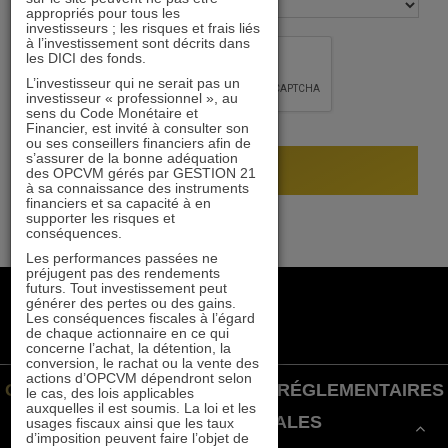
appropriés pour tous les
investisseurs ; les risques et frais liés
à l’investissement sont décrits dans
les DICI des fonds.
L’investisseur qui ne serait pas un
investisseur « professionnel », au
sens du Code Monétaire et
Financier, est invité à consulter son
ou ses conseillers financiers afin de
s’assurer de la bonne adéquation
des OPCVM gérés par GESTION 21
à sa connaissance des instruments
financiers et sa capacité à en
supporter les risques et
conséquences.
Les performances passées ne
préjugent pas des rendements
futurs. Tout investissement peut
+33 1 84 79 90 24
générer des pertes ou des gains.
gestion21@gestion21.fr
Les conséquences fiscales à l’égard
de chaque actionnaire en ce qui
8 rue Volney, 75002 Paris
concerne l’achat, la détention, la
conversion, le rachat ou la vente des
actions d’OPCVM dépendront selon
GESTION 21 ©
INFORMATIONS RÉGLEMENTAIRES
le cas, des lois applicables
auxquelles il est soumis. La loi et les
|
MENTIONS LÉGALES
usages fiscaux ainsi que les taux
d’imposition peuvent faire l’objet de