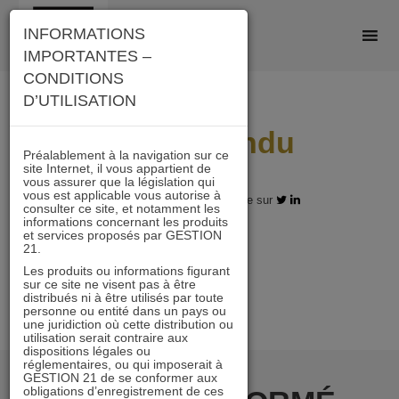
Skip
INFORMATIONS
to
IMPORTANTES –
content
CONDITIONS
D’UTILISATION
Daniel Tondu
Préalablement à la navigation sur ce
site Internet, il vous appartient de
vous assurer que la législation qui
vous est applicable vous autorise à
01.01.2017 - Partagez l'article sur
consulter ce site, et notamment les
informations concernant les produits
et services proposés par GESTION
21.
Article
Les produits ou informations figurant
suivant
sur ce site ne visent pas à être
distribués ni à être utilisés par toute
personne ou entité dans un pays ou
une juridiction où cette distribution ou
utilisation serait contraire aux
dispositions légales ou
réglementaires, ou qui imposerait à
GESTION 21 de se conformer aux
obligations d’enregistrement de ces