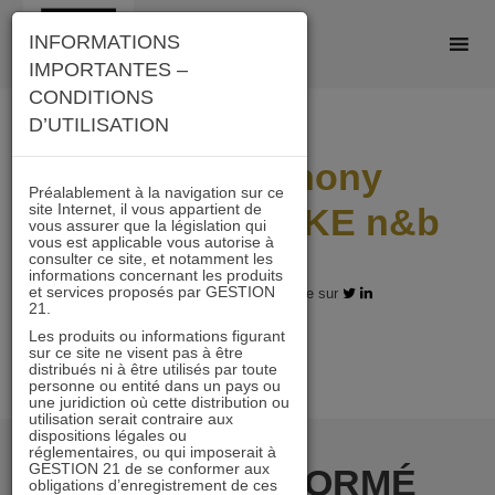
Skip
INFORMATIONS
to
IMPORTANTES –
content
CONDITIONS
D’UTILISATION
Photo Anthony
Préalablement à la navigation sur ce
site Internet, il vous appartient de
VANDENBILCKE n&b
vous assurer que la législation qui
vous est applicable vous autorise à
consulter ce site, et notamment les
informations concernant les produits
et services proposés par GESTION
22.12.2025 - Partagez l'article sur
21.
Les produits ou informations figurant
sur ce site ne visent pas à être
distribués ni à être utilisés par toute
personne ou entité dans un pays ou
une juridiction où cette distribution ou
utilisation serait contraire aux
dispositions légales ou
réglementaires, ou qui imposerait à
GESTION 21 de se conformer aux
RESTER INFORMÉ
obligations d’enregistrement de ces