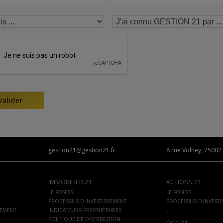
gestion21@gestion21.fr
8 rue Volney, 75002 
IMMOBILIER 21
ACTIONS 21
LE FONDS
LE FONDS
PROCESSUS D'INVESTISSEMENT
PROCESSUS D'INVEST
SEMENT
INDICATEURS PROPRIÉTAIRES
-
POLITIQUE DE DISTRIBUTION
OCC 21