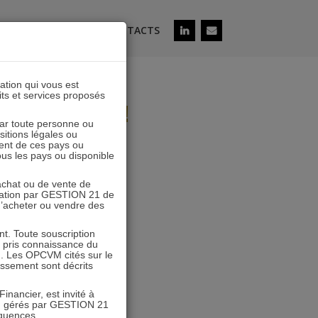
ÉS
SOUSCRIRE
CONTACTS
lation qui vous est
its et services proposés
eux jambes !
 par toute personne ou
ositions légales ou
ia)
ent de ces pays ou
tous les pays ou disponible
’achat ou de vente de
icitation par GESTION 21 de
 d’acheter ou vendre des
5 prochaines années ».
. Toute souscription
r pris connaissance du
n. Les OPCVM cités sur le
 Patrimonia 2024
tissement sont décrits
inancier, est invité à
VM gérés par GESTION 21
équences.