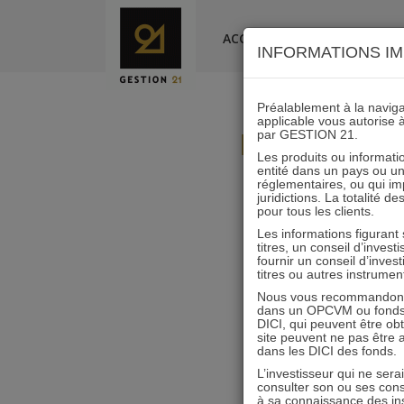
Skip
to
ACCUEIL
LA SOCIÉTÉ
INFORMATIONS IM
content
Préalablement à la navigat
applicable vous autorise 
L’immobilie
par GESTION 21.
Les produits ou informatio
entité dans un pays ou une 
(i
réglementaires, ou qui i
juridictions. La totalité 
pour tous les clients.
Les informations figurant
titres, un conseil d’inves
fournir un conseil d’inves
titres ou autres instrumen
« L’immobilier coté r
Nous vous recommandons d
dans un OPCVM ou fonds d’
DICI, qui peuvent être ob
Interview de La
site peuvent ne pas être ap
dans les DICI des fonds.
L’investisseur qui ne sera
consulter son ou ses con
à sa connaissance des ins