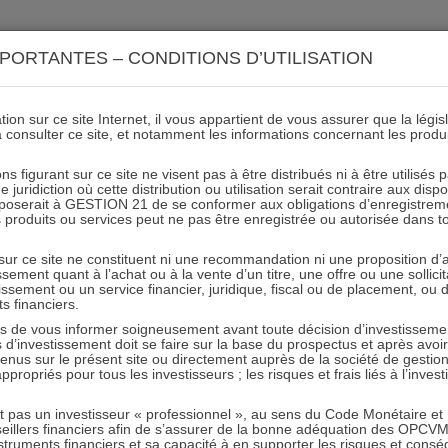
ACTIONS 21
IMMOBILIER 21
OCC 21
ACTUALIT
PORTANTES – CONDITIONS D’UTILISATION
ion sur ce site Internet, il vous appartient de vous assurer que la légis
à consulter ce site, et notamment les informations concernant les produ
r coté retrouve enfin ses d
ns figurant sur ce site ne visent pas à être distribués ni à être utilisés
juridiction où cette distribution ou utilisation serait contraire aux disp
nterview L. Gauville Patrimon
mposerait à GESTION 21 de se conformer aux obligations d’enregistrem
des produits ou services peut ne pas être enregistrée ou autorisée dans 
 sur ce site ne constituent ni une recommandation ni une proposition d
13.10.2024 - Partagez l'article sur
tissement quant à l’achat ou à la vente d’un titre, une offre ou une soll
tissement ou un service financier, juridique, fiscal ou de placement, ou
ts financiers.
etrouve enfin ses deux jambes !… et peut aller très loin sur les 
e vous informer soigneusement avant toute décision d’investissement
investissement doit se faire sur la base du prospectus et après avoi
tenus sur le présent site ou directement auprès de la société de gestio
urent GAUVILLE par Benjamin FLOTTES DE POUZOLS au salon
propriés pour tous les investisseurs ; les risques et frais liés à l’inves
it pas un investisseur « professionnel », au sens du Code Monétaire et F
seillers financiers afin de s’assurer de la bonne adéquation des OPC
truments financiers et sa capacité à en supporter les risques et cons