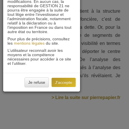
modifications. En aucun cas, la
responsabilité de GESTION 21 ne
pourra être engagée à la suite de
Laurent Gauville
– La seconde tient à la structure
tout litige entre l’investisseur et
l’administration fiscale, notamment
bilantielle des foncières. Une foncière, c’est de
relatif à la déclaration ou à
l’immobilier, mais c’est aussi de la dette. Or, pour la
l’imposition en France ou dans tout
autre état ou territoire.
première fois, un certain nombre de segments de
Pour plus de précisions, consultez
les
l’immobilier coté n’a plus offert de visibilité en termes
mentions légales
du site.
L’utilisateur reconnaît avoir les
de résultats. Ce qui a conduit à déporter le centre
moyens et la compétence
nécessaires pour accéder à ce site
d’attention des investisseurs. De l’analyse des
et l’utiliser.
comptes de résultats, ils sont passés à l’analyse des
bilans et des risques chaînés qu’ils révélaient. Je
Je refuse
J'accepte
pense notamment…
> Lire la suite sur pierrepapier.fr