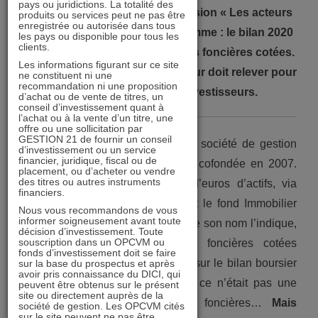
pays ou juridictions. La totalité des
Gestion 21, est l’invité de l’émission « Les acteurs
produits ou services peut ne pas être
enregistrée ou autorisée dans tous
de la pierre-papier ». Au programme : le bilan 2020
les pays ou disponible pour tous les
clients.
et les perspectives 2021 pour les foncières cotées.
Les informations figurant sur ce site
Mais aussi les défis que le secteur doit relever pour
ne constituent ni une
recommandation ni une proposition
retrouver la faveur des investisseurs.
d’achat ou de vente de titres, un
conseil d’investissement quant à
l’achat ou à la vente d’un titre, une
offre ou une sollicitation par
GESTION 21 de fournir un conseil
Petit rappel : Gestion 21 est une société de gestion
d’investissement ou un service
financier, juridique, fiscal ou de
d’actifs financiers que vous avez cofondée en 2007.
placement, ou d’acheter ou vendre
des titres ou autres instruments
Elle gère environ 330 millions d’euros d’actifs, via
financiers.
plusieurs fonds ou mandats. Dont le fond Immobilier
Nous vous recommandons de vous
informer soigneusement avant toute
21, que vous pilotez, et qui, comme son nom l’indique,
décision d’investissement. Toute
souscription dans un OPCVM ou
investit exclusivement dans les foncières cotées
fonds d’investissement doit se faire
européennes. Première question, sur le bilan boursier
sur la base du prospectus et après
avoir pris connaissance du DICI, qui
2020. On ne va pas se mentir : ce n’était pas une
peuvent être obtenus sur le présent
site ou directement auprès de la
année exceptionnelle pour les foncières…
Mais
société de gestion. Les OPCVM cités
sur le site peuvent ne pas être