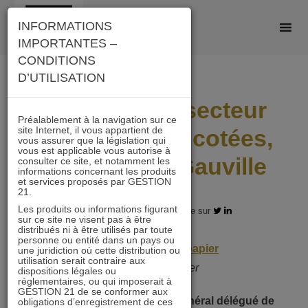
Skip
INFORMATIONS
to
IMPORTANTES –
content
CONDITIONS
D’UTILISATION
Les défis du secteur
Préalablement à la navigation sur ce
site Internet, il vous appartient de
des foncières cotées,
vous assurer que la législation qui
vous est applicable vous autorise à
par Laurent Gauville
consulter ce site, et notamment les
informations concernant les produits
et services proposés par GESTION
21.
Les produits ou informations figurant
26.02.2021 - Partagez l'article sur
sur ce site ne visent pas à être
distribués ni à être utilisés par toute
personne ou entité dans un pays ou
Interview de Pierrepapier
une juridiction où cette distribution ou
utilisation serait contraire aux
par Frédéric Tixier
dispositions légales ou
réglementaires, ou qui imposerait à
GESTION 21 de se conformer aux
Laurent Gauville, directeur général délégué de
obligations d’enregistrement de ces