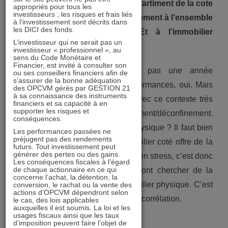
comment expliquer que ce compartiment de la cote
appropriés pour tous les
investisseurs ; les risques et frais liés
ait aussi mal résisté, comparativement à l’ensemble
à l’investissement sont décrits dans
les DICI des fonds.
des marchés financiers ? Et à l’immobilier
L’investisseur qui ne serait pas un
physique ?
investisseur « professionnel », au
sens du Code Monétaire et
Financier, est invité à consulter son
Laurent Gauville
– Ce n’était pas une année
ou ses conseillers financiers afin de
s’assurer de la bonne adéquation
exceptionnelle en termes de performances, oui. Mais
des OPCVM gérés par GESTION 21
à sa connaissance des instruments
c’était aussi une année inédite, avec ce contexte très
financiers et sa capacité à en
supporter les risques et
particulier de confinement/déconfinement.
conséquences.
Comparaison avec l’immobilier physique ? Il faut bien
Les performances passées ne
préjugent pas des rendements
comprendre que le secteur immobilier coté offre de la
futurs. Tout investissement peut
générer des pertes ou des gains.
liquidité. Quand les marchés sont en stress, c’est donc
Les conséquences fiscales à l’égard
de chaque actionnaire en ce qui
sur le compartiment coté qu’ils vont chercher de la
concerne l’achat, la détention, la
liquidité. Pas sur le marché immobilier physique. C’est
conversion, le rachat ou la vente des
actions d’OPCVM dépendront selon
une première explication à cette décorrélation.
le cas, des lois applicables
auxquelles il est soumis. La loi et les
usages fiscaux ainsi que les taux
d’imposition peuvent faire l’objet de
Et la deuxième ?