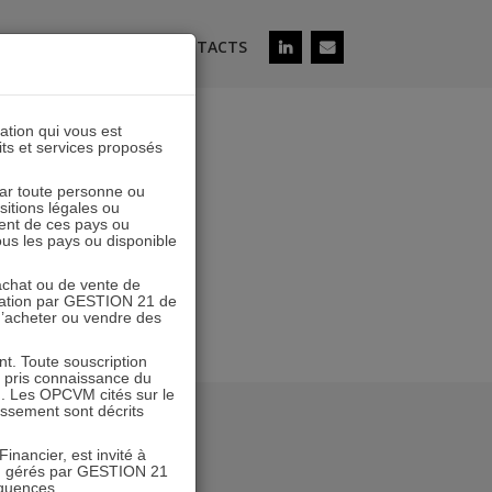
ÉS
SOUSCRIRE
CONTACTS
lation qui vous est
its et services proposés
 par toute personne ou
ositions légales ou
ent de ces pays ou
tous les pays ou disponible
’achat ou de vente de
icitation par GESTION 21 de
 d’acheter ou vendre des
. Toute souscription
r pris connaissance du
n. Les OPCVM cités sur le
tissement sont décrits
inancier, est invité à
VM gérés par GESTION 21
équences.