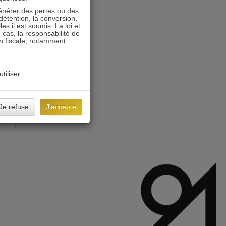
énérer des pertes ou des
détention, la conversion,
s il est soumis. La loi et
 cas, la responsabilité de
on fiscale, notamment
tiliser.
Je refuse
J'accepte