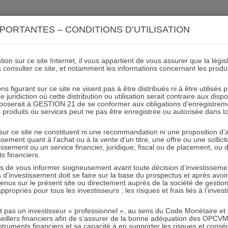
ACTIONS 21
IMMOBILIER 21
OCC 21
ACTUALIT
PORTANTES – CONDITIONS D’UTILISATION
ion sur ce site Internet, il vous appartient de vous assurer que la légis
à consulter ce site, et notamment les informations concernant les produ
24h Mans
ns figurant sur ce site ne visent pas à être distribués ni à être utilisés
juridiction où cette distribution ou utilisation serait contraire aux disp
mposerait à GESTION 21 de se conformer aux obligations d’enregistrem
des produits ou services peut ne pas être enregistrée ou autorisée dans 
29.08.2019 - Partagez l'article sur
 sur ce site ne constituent ni une recommandation ni une proposition d
tissement quant à l’achat ou à la vente d’un titre, une offre ou une soll
tissement ou un service financier, juridique, fiscal ou de placement, ou
ts financiers.
e vous informer soigneusement avant toute décision d’investissement
investissement doit se faire sur la base du prospectus et après avoi
tenus sur le présent site ou directement auprès de la société de gestio
propriés pour tous les investisseurs ; les risques et frais liés à l’inves
RESTER INFORMÉ
it pas un investisseur « professionnel », au sens du Code Monétaire et F
seillers financiers afin de s’assurer de la bonne adéquation des OPC
Recevoir nos newsletters
truments financiers et sa capacité à en supporter les risques et cons