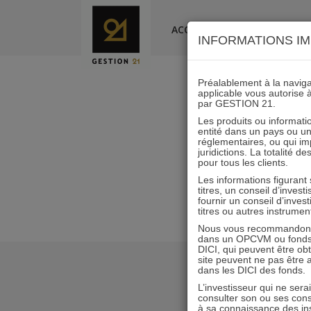
Skip
to
ACCUEIL
LA SOCIÉTÉ
INFORMATIONS IM
content
Préalablement à la navigat
applicable vous autorise 
par GESTION 21.
Les produits ou informatio
entité dans un pays ou une 
réglementaires, ou qui i
juridictions. La totalité 
pour tous les clients.
Les informations figurant
titres, un conseil d’inves
fournir un conseil d’inves
titres ou autres instrumen
Nous vous recommandons d
dans un OPCVM ou fonds d’
DICI, qui peuvent être ob
site peuvent ne pas être ap
dans les DICI des fonds.
L’investisseur qui ne sera
consulter son ou ses con
à sa connaissance des ins