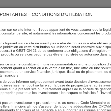
ACTIONS 21
IMMOBILIER 21
OCC 21
ACTUALIT
PORTANTES – CONDITIONS D’UTILISATION
ion sur ce site Internet, il vous appartient de vous assurer que la légis
à consulter ce site, et notamment les informations concernant les produ
Point gestion actions 12092
ns figurant sur ce site ne visent pas à être distribués ni à être utilisés
juridiction où cette distribution ou utilisation serait contraire aux disp
mposerait à GESTION 21 de se conformer aux obligations d’enregistrem
des produits ou services peut ne pas être enregistrée ou autorisée dans 
13.09.2023 - Partagez l'article sur
 sur ce site ne constituent ni une recommandation ni une proposition d
tissement quant à l’achat ou à la vente d’un titre, une offre ou une soll
tissement ou un service financier, juridique, fiscal ou de placement, ou
ts financiers.
e vous informer soigneusement avant toute décision d’investissement
investissement doit se faire sur la base du prospectus et après avoi
tenus sur le présent site ou directement auprès de la société de gestio
propriés pour tous les investisseurs ; les risques et frais liés à l’inves
RESTER INFORMÉ
it pas un investisseur « professionnel », au sens du Code Monétaire et F
seillers financiers afin de s’assurer de la bonne adéquation des OPC
Recevoir nos newsletters
truments financiers et sa capacité à en supporter les risques et cons