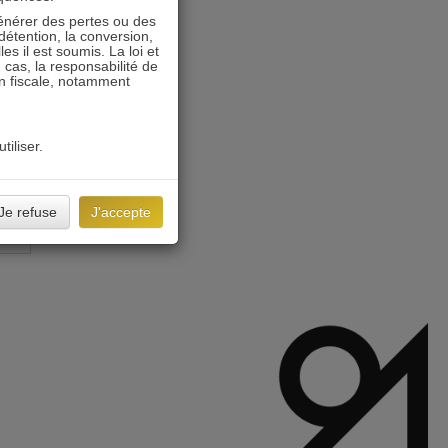
énérer des pertes ou des
détention, la conversion,
s il est soumis. La loi et
 cas, la responsabilité de
on fiscale, notamment
tiliser.
Je refuse
J'accepte