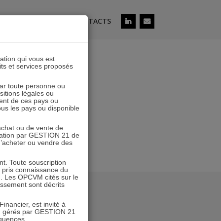
ÉS
SOUSCRIRE
CONTACTS
lation qui vous est
its et services proposés
3
 par toute personne ou
ositions légales ou
ent de ces pays ou
tous les pays ou disponible
’achat ou de vente de
icitation par GESTION 21 de
 d’acheter ou vendre des
. Toute souscription
r pris connaissance du
n. Les OPCVM cités sur le
tissement sont décrits
inancier, est invité à
VM gérés par GESTION 21
équences.