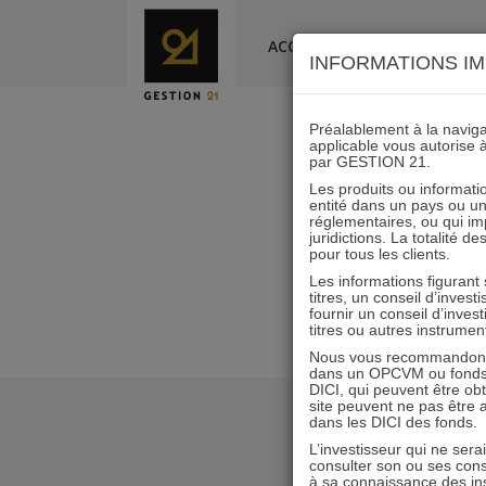
Skip
to
ACCUEIL
LA SOCIÉTÉ
INFORMATIONS IM
content
Préalablement à la navigat
applicable vous autorise 
par GESTION 21.
Les produits ou informatio
entité dans un pays ou une 
réglementaires, ou qui i
juridictions. La totalité 
pour tous les clients.
Les informations figurant
titres, un conseil d’inves
fournir un conseil d’inves
titres ou autres instrumen
Nous vous recommandons d
dans un OPCVM ou fonds d’
DICI, qui peuvent être ob
site peuvent ne pas être ap
dans les DICI des fonds.
L’investisseur qui ne sera
consulter son ou ses con
à sa connaissance des ins