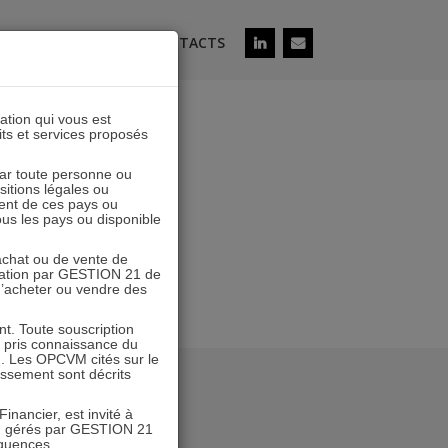
ÉS
SOUSCRIRE
CONTACTS
lation qui vous est
its et services proposés
 par toute personne ou
ositions légales ou
ent de ces pays ou
tous les pays ou disponible
’achat ou de vente de
icitation par GESTION 21 de
 d’acheter ou vendre des
. Toute souscription
r pris connaissance du
n. Les OPCVM cités sur le
tissement sont décrits
inancier, est invité à
VM gérés par GESTION 21
équences.