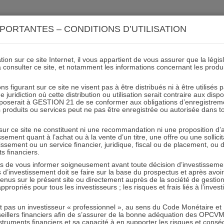
ACTIONS 21
IMMOBILIER 21
OCC 21
ACTUALIT
PORTANTES – CONDITIONS D’UTILISATION
ion sur ce site Internet, il vous appartient de vous assurer que la légis
à consulter ce site, et notamment les informations concernant les produ
Investir LG Klépierre
ns figurant sur ce site ne visent pas à être distribués ni à être utilisés
juridiction où cette distribution ou utilisation serait contraire aux disp
mposerait à GESTION 21 de se conformer aux obligations d’enregistrem
des produits ou services peut ne pas être enregistrée ou autorisée dans 
11.02.2019 - Partagez l'article sur
 sur ce site ne constituent ni une recommandation ni une proposition d
tissement quant à l’achat ou à la vente d’un titre, une offre ou une soll
tissement ou un service financier, juridique, fiscal ou de placement, ou
ts financiers.
e vous informer soigneusement avant toute décision d’investissement
investissement doit se faire sur la base du prospectus et après avoi
tenus sur le présent site ou directement auprès de la société de gestio
propriés pour tous les investisseurs ; les risques et frais liés à l’inves
RESTER INFORMÉ
it pas un investisseur « professionnel », au sens du Code Monétaire et F
seillers financiers afin de s’assurer de la bonne adéquation des OPC
Recevoir nos newsletters
truments financiers et sa capacité à en supporter les risques et cons