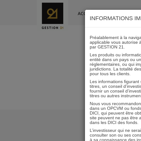
Skip
to
ACCUEIL
LA SOCIÉTÉ
INFORMATIONS IM
content
Préalablement à la navigat
applicable vous autorise 
par GESTION 21.
Les produits ou informatio
entité dans un pays ou une 
réglementaires, ou qui i
juridictions. La totalité 
pour tous les clients.
Les informations figurant
titres, un conseil d’inves
fournir un conseil d’inves
titres ou autres instrumen
Nous vous recommandons d
dans un OPCVM ou fonds d’
DICI, qui peuvent être ob
site peuvent ne pas être ap
dans les DICI des fonds.
L’investisseur qui ne sera
consulter son ou ses con
à sa connaissance des ins