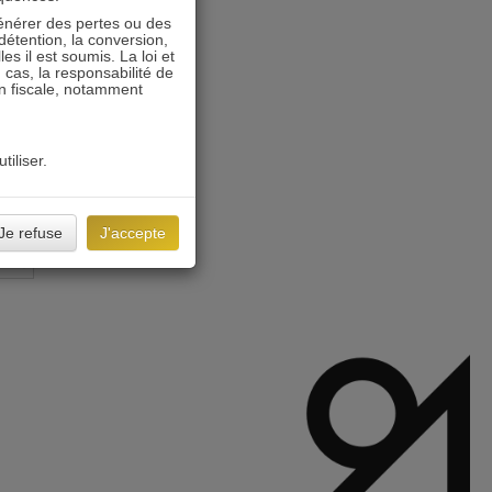
énérer des pertes ou des
détention, la conversion,
s il est soumis. La loi et
 cas, la responsabilité de
on fiscale, notamment
tiliser.
Je refuse
J'accepte