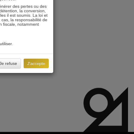
énérer des pertes ou des
détention, la conversion,
s il est soumis. La loi et
 cas, la responsabilité de
on fiscale, notamment
tiliser.
Je refuse
J'accepte