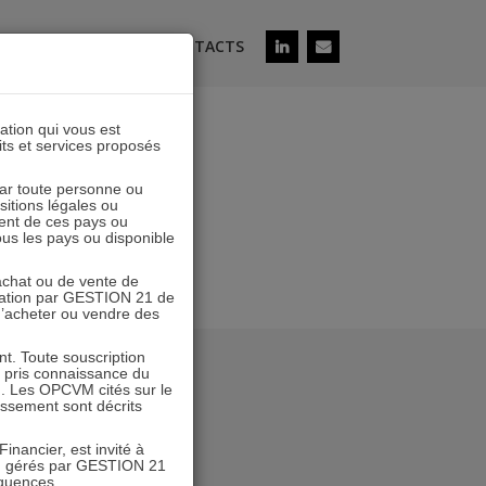
ÉS
SOUSCRIRE
CONTACTS
lation qui vous est
its et services proposés
 par toute personne ou
ositions légales ou
ent de ces pays ou
tous les pays ou disponible
’achat ou de vente de
icitation par GESTION 21 de
 d’acheter ou vendre des
. Toute souscription
r pris connaissance du
n. Les OPCVM cités sur le
tissement sont décrits
inancier, est invité à
VM gérés par GESTION 21
équences.