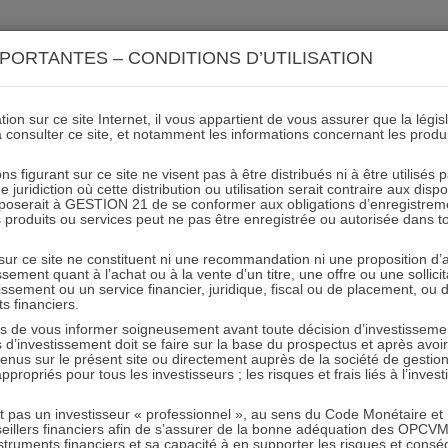
ACTIONS 21
IMMOBILIER 21
OCC 21
ACTUALIT
PORTANTES – CONDITIONS D’UTILISATION
ion sur ce site Internet, il vous appartient de vous assurer que la légis
ESG moyens ext et internes
à consulter ce site, et notamment les informations concernant les produ
ns figurant sur ce site ne visent pas à être distribués ni à être utilisés
juridiction où cette distribution ou utilisation serait contraire aux disp
mposerait à GESTION 21 de se conformer aux obligations d’enregistrem
des produits ou services peut ne pas être enregistrée ou autorisée dans 
 sur ce site ne constituent ni une recommandation ni une proposition d
tissement quant à l’achat ou à la vente d’un titre, une offre ou une soll
tissement ou un service financier, juridique, fiscal ou de placement, ou
ts financiers.
e vous informer soigneusement avant toute décision d’investissement
investissement doit se faire sur la base du prospectus et après avoi
RESTER INFORMÉ
tenus sur le présent site ou directement auprès de la société de gestio
propriés pour tous les investisseurs ; les risques et frais liés à l’inves
Recevoir nos newsletters
it pas un investisseur « professionnel », au sens du Code Monétaire et F
seillers financiers afin de s’assurer de la bonne adéquation des OPC
truments financiers et sa capacité à en supporter les risques et cons