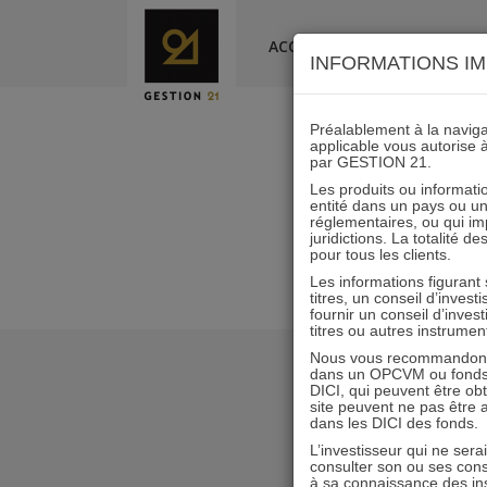
Skip
to
ACCUEIL
LA SOCIÉTÉ
INFORMATIONS IM
content
Préalablement à la navigat
applicable vous autorise 
par GESTION 21.
Les produits ou informatio
entité dans un pays ou une 
réglementaires, ou qui i
juridictions. La totalité 
pour tous les clients.
Les informations figurant
titres, un conseil d’inves
fournir un conseil d’inves
titres ou autres instrumen
Nous vous recommandons d
dans un OPCVM ou fonds d’
DICI, qui peuvent être ob
site peuvent ne pas être ap
dans les DICI des fonds.
L’investisseur qui ne sera
consulter son ou ses con
à sa connaissance des ins