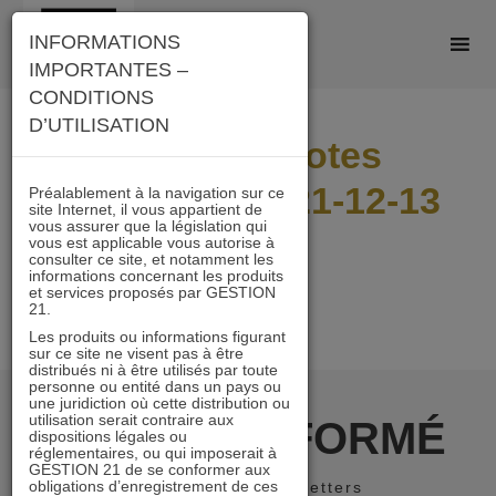
Skip
INFORMATIONS
to
IMPORTANTES –
content
CONDITIONS
D’UTILISATION
ESG ISR Notes
Générales 2021-12-13
Préalablement à la navigation sur ce
site Internet, il vous appartient de
vous assurer que la législation qui
vous est applicable vous autorise à
consulter ce site, et notamment les
informations concernant les produits
et services proposés par GESTION
21.
Les produits ou informations figurant
sur ce site ne visent pas à être
distribués ni à être utilisés par toute
personne ou entité dans un pays ou
une juridiction où cette distribution ou
utilisation serait contraire aux
RESTER INFORMÉ
dispositions légales ou
réglementaires, ou qui imposerait à
GESTION 21 de se conformer aux
obligations d’enregistrement de ces
Recevoir nos newsletters