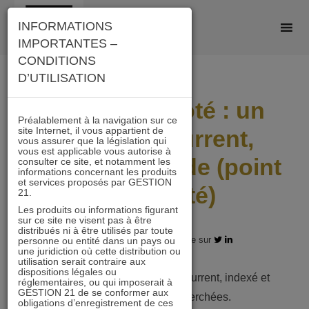
Skip
INFORMATIONS
to
IMPORTANTES –
content
CONDITIONS
D’UTILISATION
Immobilier coté : un
Préalablement à la navigation sur ce
site Internet, il vous appartient de
secteur récurrent,
vous assurer que la législation qui
vous est applicable vous autorise à
indexé et liquide (point
consulter ce site, et notamment les
informations concernant les produits
et services proposés par GESTION
d’actualité)
21.
Les produits ou informations figurant
sur ce site ne visent pas à être
distribués ni à être utilisés par toute
17.12.2024 - Partagez l'article sur
personne ou entité dans un pays ou
une juridiction où cette distribution ou
utilisation serait contraire aux
dispositions légales ou
Immobilier coté : un secteur récurrent, indexé et
réglementaires, ou qui imposerait à
GESTION 21 de se conformer aux
liquide, 3 qualités recherchées.
obligations d’enregistrement de ces