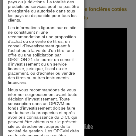
pays ou juridictions. La totalité des
produits ou services peut ne pas être
Replay du point d’actualité sur les foncières cotées
enregistrée ou autorisée dans tous
les pays ou disponible pour tous les
avec nos gérants
clients.
Les informations figurant sur ce site
ne constituent ni une
recommandation ni une proposition
d’achat ou de vente de titres, un
conseil d’investissement quant à
l’achat ou à la vente d’un titre, une
offre ou une sollicitation par
GESTION 21 de fournir un conseil
d’investissement ou un service
financier, juridique, fiscal ou de
placement, ou d’acheter ou vendre
des titres ou autres instruments
financiers.
Nous vous recommandons de vous
informer soigneusement avant toute
décision d’investissement. Toute
souscription dans un OPCVM ou
fonds d’investissement doit se faire
sur la base du prospectus et après
avoir pris connaissance du DICI, qui
peuvent être obtenus sur le présent
site ou directement auprès de la
société de gestion. Les OPCVM cités
sur le site peuvent ne pas être