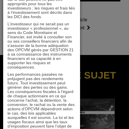
appropriés pour tous les
investisseurs ; les risques et frais liés
à l’investissement sont décrits dans
les DICI des fonds.
Article
Article
L’investisseur qui ne serait pas un
précédent
suivant
investisseur « professionnel », au
sens du Code Monétaire et
Financier, est invité à consulter son
ou ses conseillers financiers afin de
s’assurer de la bonne adéquation
des OPCVM gérés par GESTION 21
à sa connaissance des instruments
financiers et sa capacité à en
supporter les risques et
conséquences.
SUR LE MÊME SUJET
Les performances passées ne
préjugent pas des rendements
futurs. Tout investissement peut
générer des pertes ou des gains.
Les conséquences fiscales à l’égard
de chaque actionnaire en ce qui
concerne l’achat, la détention, la
conversion, le rachat ou la vente des
actions d’OPCVM dépendront selon
le cas, des lois applicables
auxquelles il est soumis. La loi et les
usages fiscaux ainsi que les taux
d’imposition peuvent faire l’objet de