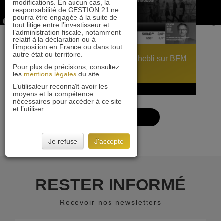
modifications. En aucun cas, la
responsabilité de GESTION 21 ne
pourra être engagée à la suite de
tout litige entre l’investisseur et
l’administration fiscale, notamment
relatif à la déclaration ou à
l’imposition en France ou dans tout
autre état ou territoire.
Carmila : interview d’Alexis Chebli sur BFM
Pour plus de précisions, consultez
Bourse
les
mentions légales
du site.
L’utilisateur reconnaît avoir les
02 septembre 2025
moyens et la compétence
nécessaires pour accéder à ce site
et l’utiliser.
VOIR PLUS
Je refuse
J'accepte
RESTER INFORMÉ
Recevoir nos newsletters